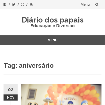
Menu
Skip
Diário dos papais
to
Educação e Diversão
content
MENU
Skip
to
content
Tag:
aniversário
02
NOV