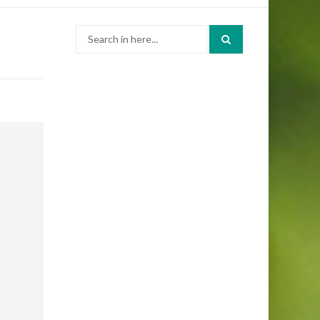
Search
for: