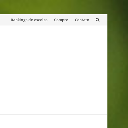
Skip
Rankings de escolas
Compre
Contato
to
content