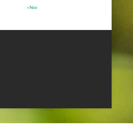
« Nov