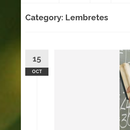
content
Category:
Lembretes
15
OCT