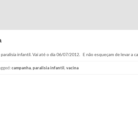
a
aralisia infantil. Vai até o dia 06/07/2012. E não esqueçam de levar a ca
agged:
campanha
,
paralisia infantil
,
vacina