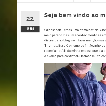
content
Seja bem vindo ao 
22
JUN
Oi pessoal! Temos uma ótima notícia. Ch
meio parado mas um acontecimento assim 
discretos no blog, sem fazer menção mas
Thomas
. Esse é o nome do irmãozinho do
recebi a notícia da minha esposa que ela 
o exame para confirmar. Ficamos muito co