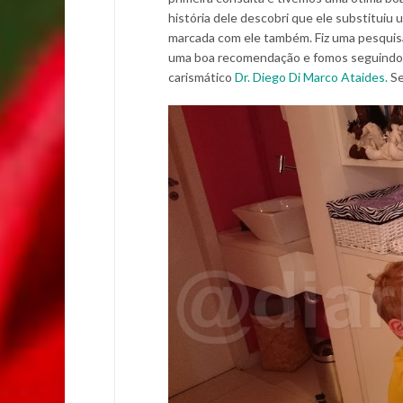
história dele descobri que ele substituiu
marcada com ele também. Fiz uma pesquis
uma boa recomendação e fomos seguindo co
carismático
Dr. Diego Di Marco Ataides.
Se