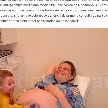
 um antigo amigo meu como médico na Base Aérea de Florianópolis. A próx
a no Facebook e descobri que tinha uma amiga em comum com o médico. 
m ele. E foi uma excelente experiência da primeira consulta ao parto 
mpre aberto a entender as vontades da nossa família.