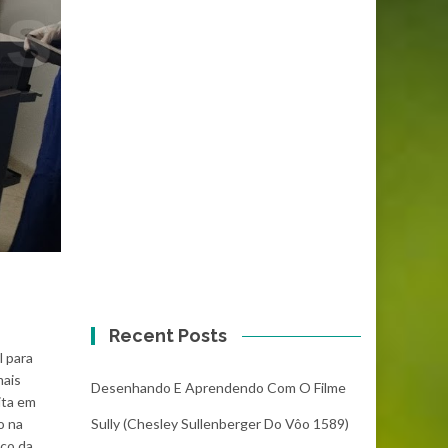
Recent Posts
l para
mais
Desenhando E Aprendendo Com O Filme
ita em
Sully (Chesley Sullenberger Do Vôo 1589)
o na
uco da