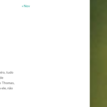
« Nov
iro, tudo
ude
 o Thomas,
 ele, não