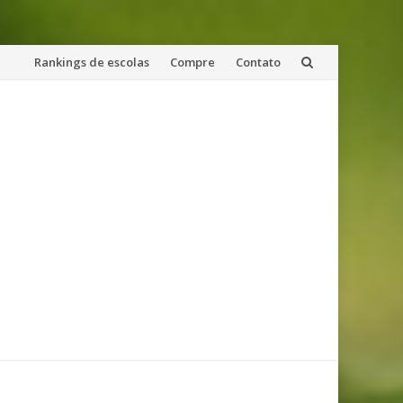
Skip
Rankings de escolas
Compre
Contato
to
content