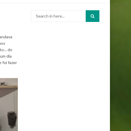
Search
for:
 andava
mos
nto… do
 um dia
 foi fazer