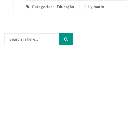
Categories:
Educação
/
by
mario
Search
for: