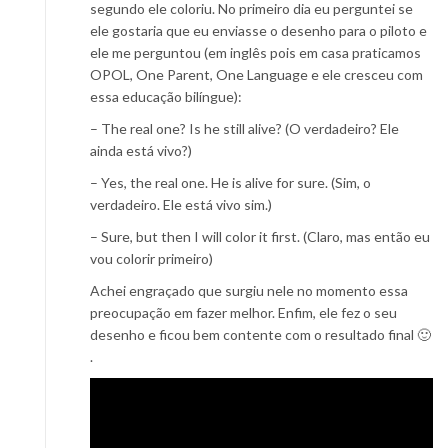
segundo ele coloriu. No primeiro dia eu perguntei se
ele gostaria que eu enviasse o desenho para o piloto e
ele me perguntou (em inglês pois em casa praticamos
OPOL, One Parent, One Language e ele cresceu com
essa educação bilíngue):
– The real one? Is he still alive? (O verdadeiro? Ele
ainda está vivo?)
– Yes, the real one. He is alive for sure. (Sim, o
verdadeiro. Ele está vivo sim.)
– Sure, but then I will color it first. (Claro, mas então eu
vou colorir primeiro)
Achei engraçado que surgiu nele no momento essa
preocupação em fazer melhor. Enfim, ele fez o seu
desenho e ficou bem contente com o resultado final 🙂
.