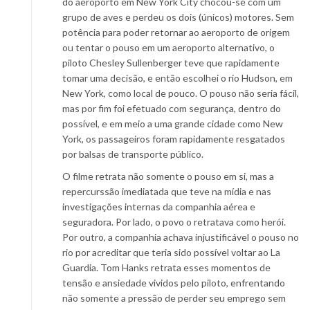
do aeroporto em New York City chocou-se com um
grupo de aves e perdeu os dois (únicos) motores. Sem
potência para poder retornar ao aeroporto de origem
ou tentar o pouso em um aeroporto alternativo, o
piloto Chesley Sullenberger teve que rapidamente
tomar uma decisão, e então escolhei o rio Hudson, em
New York, como local de pouco. O pouso não seria fácil,
mas por fim foi efetuado com segurança, dentro do
possível, e em meio a uma grande cidade como New
York, os passageiros foram rapidamente resgatados
por balsas de transporte público.
O filme retrata não somente o pouso em si, mas a
repercurssão imediatada que teve na mídia e nas
investigações internas da companhia aérea e
seguradora. Por lado, o povo o retratava como herói.
Por outro, a companhia achava injustificável o pouso no
rio por acreditar que teria sido possível voltar ao La
Guardia. Tom Hanks retrata esses momentos de
tensão e ansiedade vividos pelo piloto, enfrentando
não somente a pressão de perder seu emprego sem