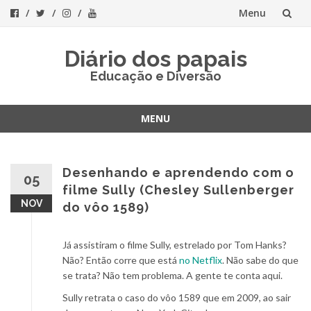
Menu
Skip
Diário dos papais
to
Educação e Diversão
content
MENU
Skip
to
content
Desenhando e aprendendo com o
05
filme Sully (Chesley Sullenberger
NOV
do vôo 1589)
Já assistiram o filme Sully, estrelado por Tom Hanks?
Não? Então corre que está
no Netflix
. Não sabe do que
se trata? Não tem problema. A gente te conta aqui.
Sully retrata o caso do vôo 1589 que em 2009, ao sair