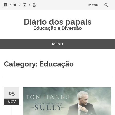
Menu
Skip
Diário dos papais
to
Educação e Diversão
content
MENU
Skip
to
Category:
Educação
content
05
NOV