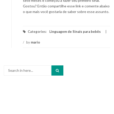
sete meses e começou a fazer seu primeiro sinal.
Gostou? Então compartilhe esse link e comente abaixo
o que mais você gostaria de saber sobre esse assunto.
Categories:
Linguagem de Sinais para bebês
/
by
mario
Search
for: