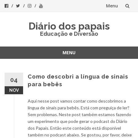
Menu
Skip
Diário dos papais
to
Educação e Diversão
content
MENU
Skip
to
content
Como descobri a língua de sinais
04
para bebês
NOV
Aqui nesse post vamos contar como descobrimos a
língua de sinais para bebês. Está com preguiça de ler?
Sem problemas. Neste post também estamos fazendo
um experimento que pode gerar o podcast do Diário
dos Papais. Então este conteúdo está disponível
também no podcast abaixo. Se gostou, por favor, deixe