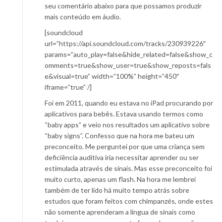
seu comentário abaixo para que possamos produzir
mais conteúdo em áudio.
[soundcloud
url=”https://api.soundcloud.com/tracks/230939226″
params=”auto_play=false&hide_related=false&show_c
omments=true&show_user=true&show_reposts=fals
e&visual=true” width=”100%” height=”450″
iframe=”true” /]
Foi em 2011, quando eu estava no iPad procurando por
aplicativos para bebês. Estava usando termos como
“baby apps” e veio nos resultados um aplicativo sobre
“baby signs”. Confesso que na hora me bateu um
preconceito. Me perguntei por que uma criança sem
deficiência auditiva iria necessitar aprender ou ser
estimulada através de sinais. Mas esse preconceito foi
muito curto, apenas um flash. Na hora me lembrei
também de ter lido há muito tempo atrás sobre
estudos que foram feitos com chimpanzés, onde estes
não somente aprenderam a língua de sinais como