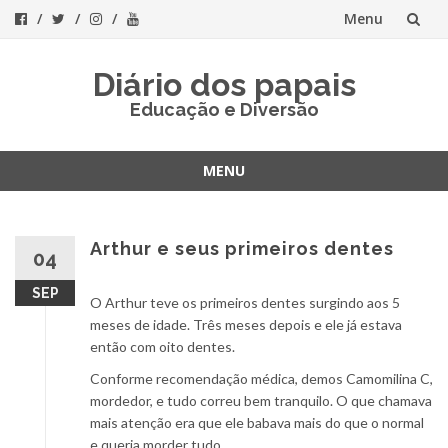
Menu
Skip
Diário dos papais
to
Educação e Diversão
content
MENU
Skip
to
content
Arthur e seus primeiros dentes
04
SEP
O Arthur teve os primeiros dentes surgindo aos 5
meses de idade. Três meses depois e ele já estava
então com oito dentes.
Conforme recomendação médica, demos Camomilina C,
mordedor, e tudo correu bem tranquilo. O que chamava
mais atenção era que ele babava mais do que o normal
e queria morder tudo.