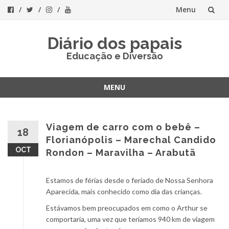
Menu
Skip
Diário dos papais
to
Educação e Diversão
content
MENU
Skip
to
content
Viagem de carro com o bebê –
18
Florianópolis – Marechal Candido
OCT
Rondon – Maravilha – Arabutã
Estamos de férias desde o feriado de Nossa Senhora
Aparecida, mais conhecido como dia das crianças.
Estávamos bem preocupados em como o Arthur se
comportaria, uma vez que teríamos 940 km de viagem