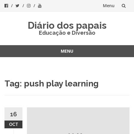
Menu
Skip
Diário dos papais
to
Educação e Diversão
content
MENU
Skip
to
content
Tag:
push play learning
16
OCT