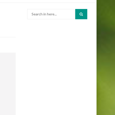
Search
for: