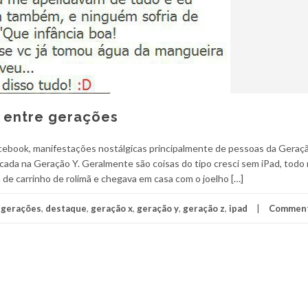
o entre gerações
cebook, manifestações nostálgicas principalmente de pessoas da Geraç
ocada na Geração Y. Geralmente são coisas do tipo cresci sem iPad, tod
va de carrinho de rolimã e chegava em casa com o joelho […]
e gerações
,
destaque
,
geração x
,
geração y
,
geração z
,
ipad
Commen