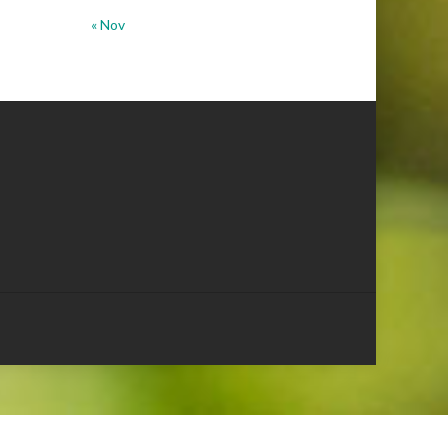
« Nov