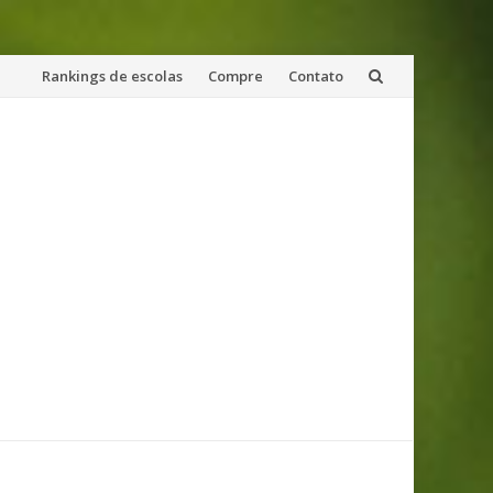
Skip
Rankings de escolas
Compre
Contato
to
content