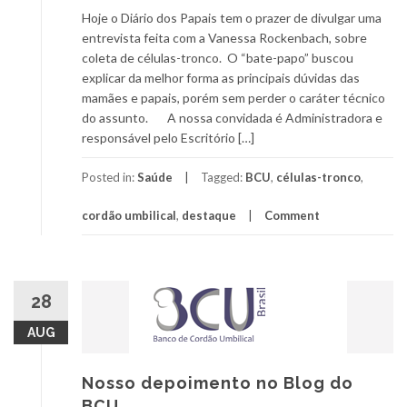
Hoje o Diário dos Papais tem o prazer de divulgar uma
entrevista feita com a Vanessa Rockenbach, sobre
coleta de células-tronco. O “bate-papo” buscou
explicar da melhor forma as principais dúvidas das
mamães e papais, porém sem perder o caráter técnico
do assunto. A nossa convidada é Administradora e
responsável pelo Escritório […]
Posted in:
Saúde
Tagged:
BCU
,
células-tronco
,
cordão umbilical
,
destaque
Comment
28
AUG
Nosso depoimento no Blog do
BCU