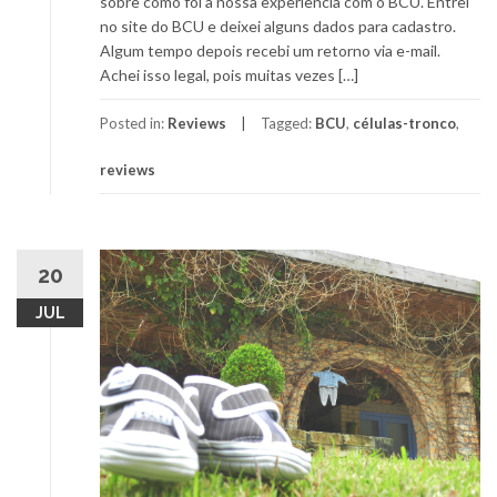
sobre como foi a nossa experiencia com o BCU. Entrei
no site do BCU e deixei alguns dados para cadastro.
Algum tempo depois recebi um retorno via e-mail.
Achei isso legal, pois muitas vezes […]
Posted in:
Reviews
Tagged:
BCU
,
células-tronco
,
reviews
20
JUL