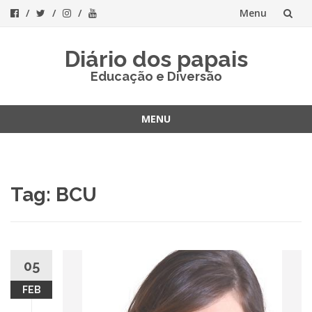
Menu
Skip
Diário dos papais
to
Educação e Diversão
content
MENU
Skip
to
content
Tag:
BCU
05
FEB