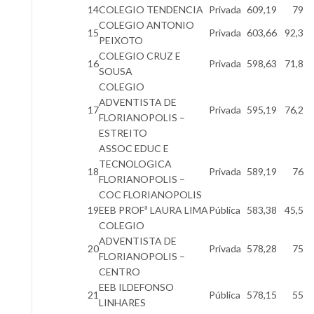
14
COLEGIO TENDENCIA
Privada
609,19
79
COLEGIO ANTONIO
15
Privada
603,66
92,3
PEIXOTO
COLEGIO CRUZ E
16
Privada
598,63
71,8
SOUSA
COLEGIO
ADVENTISTA DE
17
Privada
595,19
76,2
FLORIANOPOLIS –
ESTREITO
ASSOC EDUC E
TECNOLOGICA
18
Privada
589,19
76
FLORIANOPOLIS –
COC FLORIANOPOLIS
19
EEB PROFª LAURA LIMA
Pública
583,38
45,5
COLEGIO
ADVENTISTA DE
20
Privada
578,28
75
FLORIANOPOLIS –
CENTRO
EEB ILDEFONSO
21
Pública
578,15
55
LINHARES