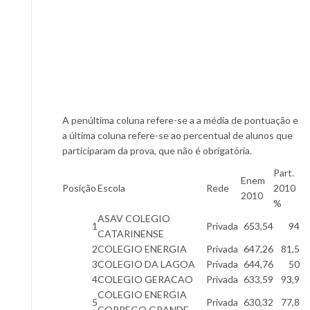
A penúltima coluna refere-se a a média de pontuação e
a última coluna refere-se ao percentual de alunos que
participaram da prova, que não é obrigatória.
Part.
Enem
Posição
Escola
Rede
2010
2010
%
ASAV COLEGIO
1
Privada
653,54
94
CATARINENSE
2
COLEGIO ENERGIA
Privada
647,26
81,5
3
COLEGIO DA LAGOA
Privada
644,76
50
4
COLEGIO GERACAO
Privada
633,59
93,9
COLEGIO ENERGIA
5
Privada
630,32
77,8
CORREGO GRANDE