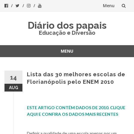
Menu
Skip
Diário dos papais
to
Educação e Diversão
content
MENU
Skip
to
content
Lista das 30 melhores escolas de
14
Florianópolis pelo ENEM 2010
AUG
ESTE ARTIGO CONTÉM DADOS DE 2010. CLIQUE
AQUI E CONFIRA OS DADOS MAIS RECENTES
Definir a qualidade de uma escola apenas por um