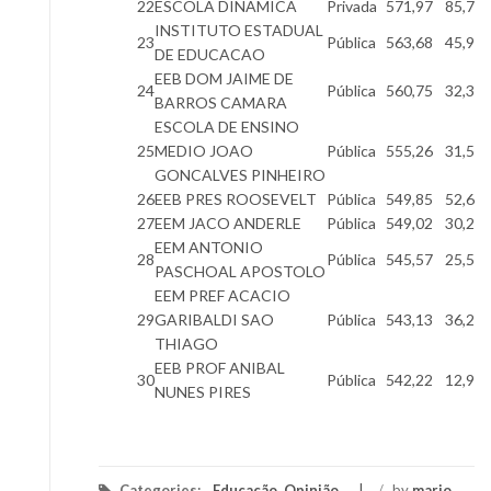
22
ESCOLA DINAMICA
Privada
571,97
85,7
INSTITUTO ESTADUAL
23
Pública
563,68
45,9
DE EDUCACAO
EEB DOM JAIME DE
24
Pública
560,75
32,3
BARROS CAMARA
ESCOLA DE ENSINO
25
MEDIO JOAO
Pública
555,26
31,5
GONCALVES PINHEIRO
26
EEB PRES ROOSEVELT
Pública
549,85
52,6
27
EEM JACO ANDERLE
Pública
549,02
30,2
EEM ANTONIO
28
Pública
545,57
25,5
PASCHOAL APOSTOLO
EEM PREF ACACIO
29
GARIBALDI SAO
Pública
543,13
36,2
THIAGO
EEB PROF ANIBAL
30
Pública
542,22
12,9
NUNES PIRES
Categories:
Educação
,
Opinião
/
by
mario