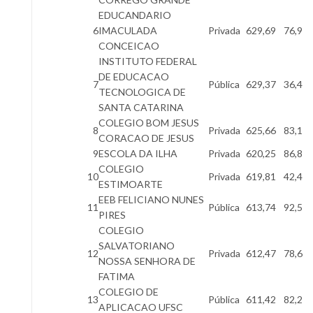
EDUCANDARIO
6
IMACULADA
Privada
629,69
76,9
CONCEICAO
INSTITUTO FEDERAL
DE EDUCACAO
7
Pública
629,37
36,4
TECNOLOGICA DE
SANTA CATARINA
COLEGIO BOM JESUS
8
Privada
625,66
83,1
CORACAO DE JESUS
9
ESCOLA DA ILHA
Privada
620,25
86,8
COLEGIO
10
Privada
619,81
42,4
ESTIMOARTE
EEB FELICIANO NUNES
11
Pública
613,74
92,5
PIRES
COLEGIO
SALVATORIANO
12
Privada
612,47
78,6
NOSSA SENHORA DE
FATIMA
COLEGIO DE
13
Pública
611,42
82,2
APLICACAO UFSC