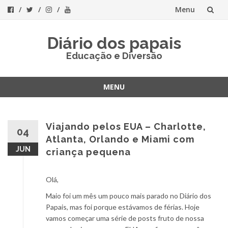
Menu
Skip
Diário dos papais
to
Educação e Diversão
content
MENU
Skip
to
content
Viajando pelos EUA – Charlotte,
04
Atlanta, Orlando e Miami com
JUN
criança pequena
Olá,
Maio foi um mês um pouco mais parado no Diário dos
Papais, mas foi porque estávamos de férias. Hoje
vamos começar uma série de posts fruto de nossa