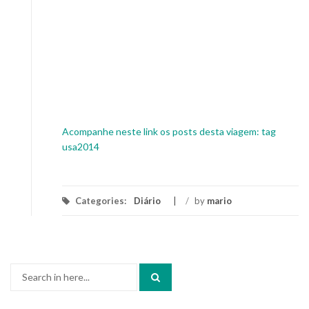
Acompanhe neste link os posts desta viagem: tag
usa2014
Categories:
Diário
/
by
mario
Search
for: