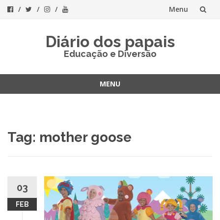
Menu
Skip
Diário dos papais
to
Educação e Diversão
content
MENU
Skip
to
content
Tag:
mother goose
03
FEB