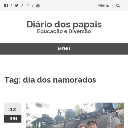
Menu
Skip
Diário dos papais
to
Educação e Diversão
content
MENU
Skip
to
content
Tag:
dia dos namorados
12
JUN