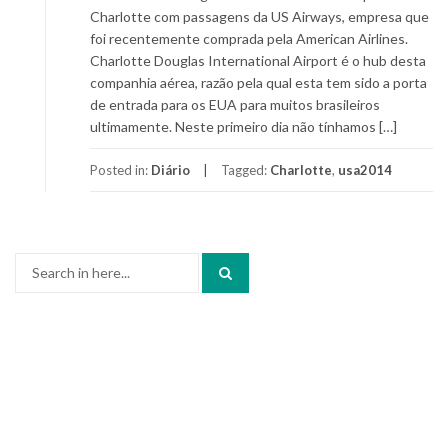
Charlotte com passagens da US Airways, empresa que
foi recentemente comprada pela American Airlines.
Charlotte Douglas International Airport é o hub desta
companhia aérea, razão pela qual esta tem sido a porta
de entrada para os EUA para muitos brasileiros
ultimamente. Neste primeiro dia não tínhamos […]
Posted in:
Diário
Tagged:
Charlotte
,
usa2014
Search
for: