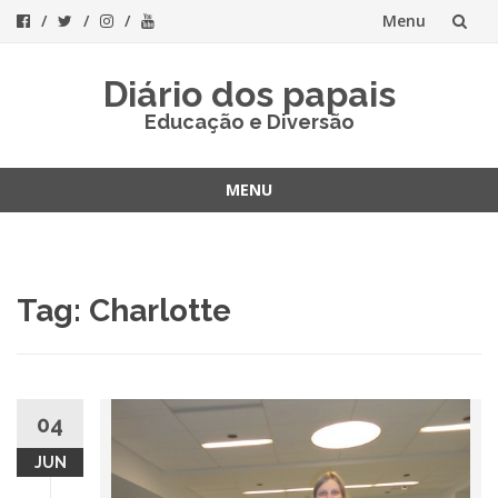
Menu
Skip
Diário dos papais
to
Educação e Diversão
content
MENU
Skip
to
content
Tag:
Charlotte
04
JUN