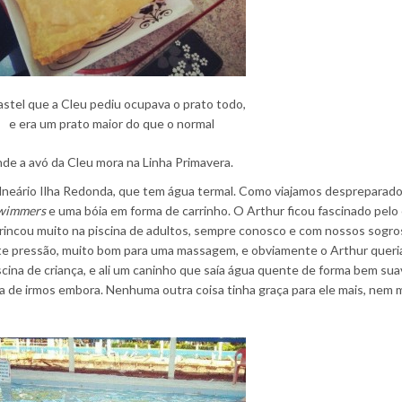
stel que a Cleu pediu ocupava o prato todo,
e era um prato maior do que o normal
onde a avó da Cleu mora na Linha Primavera.
alneário Ilha Redonda, que tem água termal. Como viajamos despreparado
 Swimmers
e uma bóia em forma de carrinho. O Arthur ficou fascinado pelo 
 brincou muito na piscina de adultos, sempre conosco e com nossos sogro
e pressão, muito bom para uma massagem, e obviamente o Arthur queri
scina de criança, e ali um caninho que saía água quente de forma bem sua
ra de irmos embora. Nenhuma outra coisa tinha graça para ele mais, nem