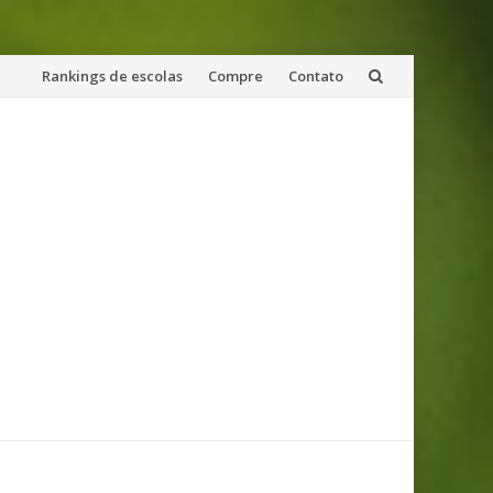
Skip
Rankings de escolas
Compre
Contato
to
content