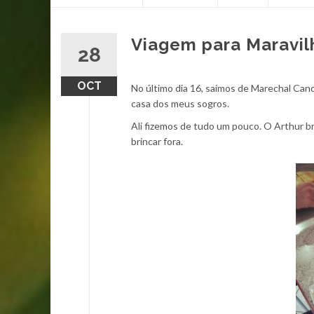
content
Viagem para Maravil
28
OCT
No último dia 16, saímos de Marechal Can
casa dos meus sogros.
Ali fizemos de tudo um pouco. O Arthur bri
brincar fora.