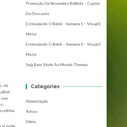
Promoção De Novembro Brillkids – Cupom
De Desconto
Estimulando O Bebê – Semana 1 – Visual E
Motor
Estimulando O Bebê – Semana 0 – Visual E
Motor
Seja Bem Vindo Ao Mundo Thomas
. Ali
Categories
udinei
e sua
Alimentação
os
scolinha
Avisos
Diário
 si, onde