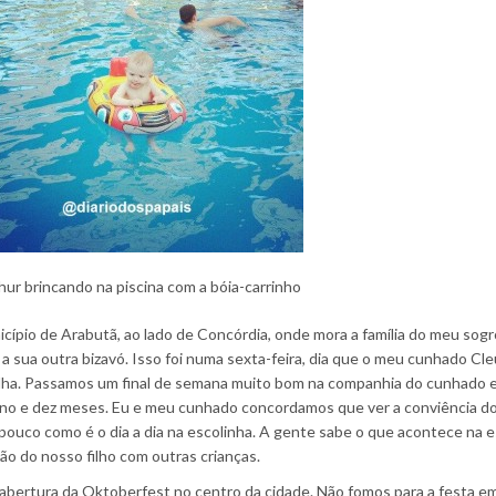
hur brincando na piscina com a bóia-carrinho
ípio de Arabutã, ao lado de Concórdia, onde mora a família do meu sogro
 sua outra bizavó. Isso foi numa sexta-feira, dia que o meu cunhado Cle
lha. Passamos um final de semana muito bom na companhia do cunhado 
 ano e dez meses. Eu e meu cunhado concordamos que ver a conviência d
ouco como é o dia a dia na escolinha. A gente sabe o que acontece na e
ão do nosso filho com outras crianças.
abertura da Oktoberfest no centro da cidade. Não fomos para a festa em