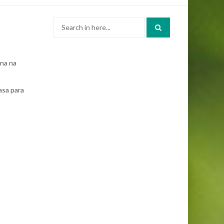
Search
for:
ana na
asa para