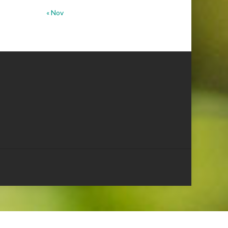
« Nov