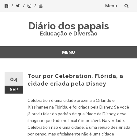
Menu
Skip
Diário dos papais
to
Educação e Diversão
content
MENU
Skip
to
content
Tour por Celebration, Flórida, a
04
cidade criada pela Disney
SEP
Celebration é uma cidade próxima a Orlando e
Kissimmee na Flórida, e foi criada pela Disney. Se você
já ouviu falar do padrão de qualidade da Disney, deve
imaginar que tudo no local é impecável. Na verdade,
Celebration não é uma cidade. É uma região designada
por censo, mas oficialmente não é uma cidade