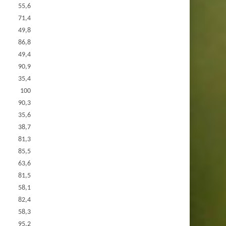
55,6
71,4
49,8
86,8
49,4
90,9
35,4
100
90,3
35,6
38,7
81,3
85,5
63,6
81,5
58,1
82,4
58,3
95,2