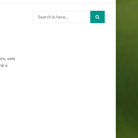
Search
for:
nto, sem
ir a