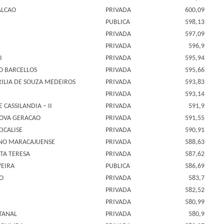
ALCAO
PRIVADA
600,09
PUBLICA
598,13
PRIVADA
597,09
PRIVADA
596,9
I
PRIVADA
595,94
O BARCELLOS
PRIVADA
595,66
RILIA DE SOUZA MEDEIROS
PRIVADA
593,83
PRIVADA
593,14
 CASSILANDIA – II
PRIVADA
591,9
NOVA GERACAO
PRIVADA
591,55
ICALISE
PRIVADA
590,91
SINO MARACAJUENSE
PRIVADA
588,63
TA TERESA
PRIVADA
587,62
VEIRA
PUBLICA
586,69
O
PRIVADA
583,7
PRIVADA
582,52
PRIVADA
580,99
TANAL
PRIVADA
580,9