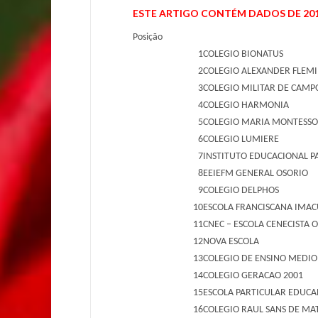
ESTE ARTIGO CONTÉM DADOS DE 201
Posição
1
COLEGIO BIONATUS
2
COLEGIO ALEXANDER FLEM
3
COLEGIO MILITAR DE CAM
4
COLEGIO HARMONIA
5
COLEGIO MARIA MONTESSO
6
COLEGIO LUMIERE
7
INSTITUTO EDUCACIONAL PA
8
EEIEFM GENERAL OSORIO
9
COLEGIO DELPHOS
10
ESCOLA FRANCISCANA IMA
11
CNEC – ESCOLA CENECISTA O
12
NOVA ESCOLA
13
COLEGIO DE ENSINO MEDI
14
COLEGIO GERACAO 2001
15
ESCOLA PARTICULAR EDUCA
16
COLEGIO RAUL SANS DE MA