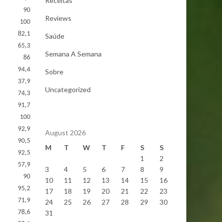
Receitas
90
Reviews
100
82,1
Saúde
65,3
Semana A Semana
86
94,4
Sobre
37,9
Uncategorized
74,3
91,7
100
92,9
August 2026
90,5
M
T
W
T
F
S
S
92,5
1
2
57,9
3
4
5
6
7
8
9
90
10
11
12
13
14
15
16
95,2
17
18
19
20
21
22
23
71,9
24
25
26
27
28
29
30
78,6
31