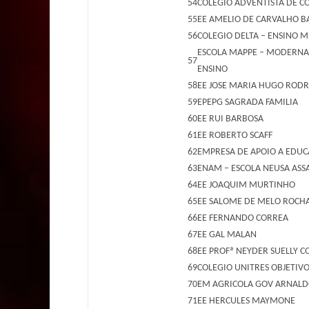
54
COLEGIO ADVENTISTA DE 
55
EE AMELIO DE CARVALHO B
56
COLEGIO DELTA – ENSINO 
ESCOLA MAPPE – MODERNA
57
ENSINO
58
EE JOSE MARIA HUGO RODR
59
EPEPG SAGRADA FAMILIA
60
EE RUI BARBOSA
61
EE ROBERTO SCAFF
62
EMPRESA DE APOIO A EDU
63
ENAM – ESCOLA NEUSA ASS
64
EE JOAQUIM MURTINHO
65
EE SALOME DE MELO ROCH
66
EE FERNANDO CORREA
67
EE GAL MALAN
68
EE PROFª NEYDER SUELLY C
69
COLEGIO UNITRES OBJETIV
70
EM AGRICOLA GOV ARNALD
71
EE HERCULES MAYMONE