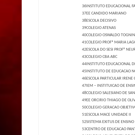
36
INSTITUTO EDUCACIONAL F
37
EE CANDIDO MARIANO
38
ESCOLA DECISIVO
39
COLEGIO ATENAS
40
COLEGIO OSWALDO TOGNIN
41
COLEGIO PROFª MARIA LAG
42
ESCOLA DO SESI PROFº NEU
43
COLEGIO CBA ABC
44
INSTITUTO EDUCACIONAL DE
45
INSTITUTO DE EDUCACAO 
46
ESCOLA PARTICULAR IRENE C
47
IEM – INSTITUICAO DE EN
48
COLEGIO SALESIANO DE SAN
49
EE ORCIRIO THIAGO DE OLI
50
COLEGIO GERACAO OBJETIV
51
ESCOLA MACE UNIDADE II
52
SISTEMA EXITUS DE ENSINO
53
CENTRO DE EDUCACAO PAN