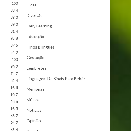
100
Dicas
88,4
Diversão
83,3
89,3
Early Learning
81,4
Educação
95,8
87,5
Filhos Bilíngues
54,2
Gestação
100
96,2
Lembretes
74,7
Linguagem De Sinais Para Bebês
82,4
93,8
Memórias
96,7
Música
58,6
93,5
Notícias
86,7
Opinião
94,7
85,4