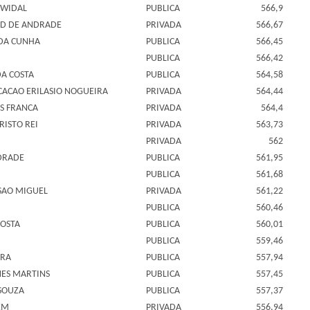
 WIDAL
PUBLICA
566,9
S D DE ANDRADE
PRIVADA
566,67
 DA CUNHA
PUBLICA
566,45
PUBLICA
566,42
A COSTA
PUBLICA
564,58
UCACAO ERILASIO NOGUEIRA
PRIVADA
564,44
IS FRANCA
PRIVADA
564,4
ISTO REI
PRIVADA
563,73
PRIVADA
562
DRADE
PUBLICA
561,95
PUBLICA
561,68
 SAO MIGUEL
PRIVADA
561,22
PUBLICA
560,46
COSTA
PUBLICA
560,01
PUBLICA
559,46
URA
PUBLICA
557,94
ES MARTINS
PUBLICA
557,45
 SOUZA
PUBLICA
557,37
EM
PRIVADA
556,94