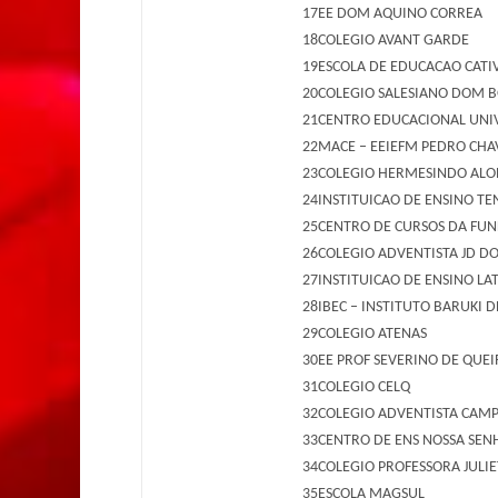
17
EE DOM AQUINO CORREA
18
COLEGIO AVANT GARDE
19
ESCOLA DE EDUCACAO CATI
20
COLEGIO SALESIANO DOM 
21
CENTRO EDUCACIONAL UNI
22
MACE – EEIEFM PEDRO CHA
23
COLEGIO HERMESINDO ALO
24
INSTITUICAO DE ENSINO TE
25
CENTRO DE CURSOS DA FUN
26
COLEGIO ADVENTISTA JD D
27
INSTITUICAO DE ENSINO L
28
IBEC – INSTITUTO BARUKI D
29
COLEGIO ATENAS
30
EE PROF SEVERINO DE QUE
31
COLEGIO CELQ
32
COLEGIO ADVENTISTA CAM
33
CENTRO DE ENS NOSSA SEN
34
COLEGIO PROFESSORA JULI
35
ESCOLA MAGSUL