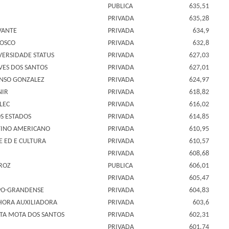
PUBLICA
635,51
PRIVADA
635,28
VANTE
PRIVADA
634,9
BOSCO
PRIVADA
632,8
VERSIDADE STATUS
PRIVADA
627,03
VES DOS SANTOS
PRIVADA
627,01
NSO GONZALEZ
PRIVADA
624,97
NIR
PRIVADA
618,82
LEC
PRIVADA
616,02
OS ESTADOS
PRIVADA
614,85
ATINO AMERICANO
PRIVADA
610,95
E ED E CULTURA
PRIVADA
610,57
PRIVADA
608,68
IROZ
PUBLICA
606,01
PRIVADA
605,47
PO-GRANDENSE
PRIVADA
604,83
HORA AUXILIADORA
PRIVADA
603,6
ETA MOTA DOS SANTOS
PRIVADA
602,31
PRIVADA
601,74