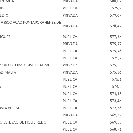
CORUMBA
PRIVADA
580,07
AIS
PUBLICA
579,2
MEDIO
PRIVADA
579,07
 ASSOCIACAO PONTAPORANENSE DE
PRIVADA
578,42
IGUES
PUBLICA
577,68
PRIVADA
575,97
PUBLICA
575,96
PUBLICA
575,7
CACAO DOURADENSE LTDA-ME
PRIVADA
575,55
AD MALTA
PRIVADA
575,36
PUBLICA
575,1
A
PUBLICA
574,2
PUBLICA
574,15
PUBLICA
573,48
OSTA VIEIRA
PUBLICA
572,56
O
PRIVADA
569,79
O ESTEVAO DE FIGUEIREDO
PUBLICA
569,59
PUBLICA
568,71