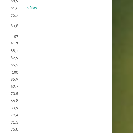
88,9
« Nov
81,6
96,7
80,8
57
91,7
88,2
87,9
85,3
100
85,9
62,7
70,5
66,8
30,9
79,4
91,3
76,8