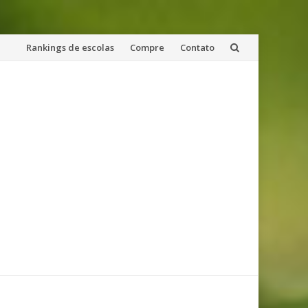
Skip
Rankings de escolas
Compre
Contato
to
content