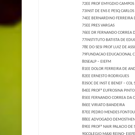
72
EE PROF EMYGDIO CAMPOS
73
INST DE ENS E PESQ CARLO
74
EE BERNARDINO FERREIRA
75
EE PRES VARGAS
76
EE DR FERNANDO CORREA D
77
INSTITUTO BATISTA DE ED
78
E DO SESI PROF LUIZ DE ASS
79
FUNDACAO EDUCACIONAL CR
80
SEALP – EIEFM
81
EE DOLOR FERREIRA DE AN
82
EE ERNESTO RODRIGUES
83
SOC DE INST E BENEF – COL
84
EE PROFª EUFROSINA PINTO
85
EE FERNANDO CORREA DA 
86
EE VIRIATO BANDEIRA
87
EE PEDRO MENDES FONTO
88
EE ADVOGADO DEMOSTHEN
89
EE PROFª NAIR PALACIO DE
90
COLEGIO MAXI REINO- EIEF