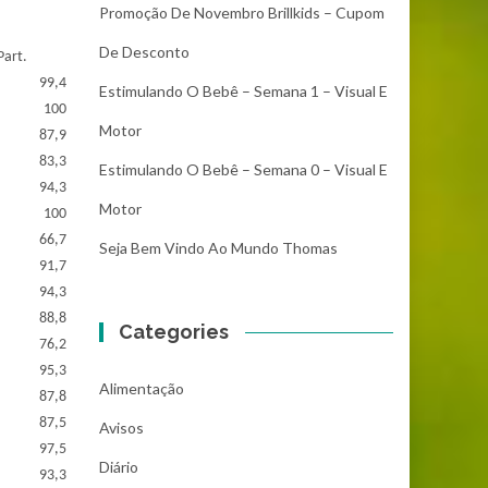
Promoção De Novembro Brillkids – Cupom
De Desconto
Part.
99,4
Estimulando O Bebê – Semana 1 – Visual E
100
Motor
87,9
83,3
Estimulando O Bebê – Semana 0 – Visual E
94,3
Motor
100
66,7
Seja Bem Vindo Ao Mundo Thomas
91,7
94,3
88,8
Categories
76,2
95,3
Alimentação
87,8
87,5
Avisos
97,5
Diário
93,3