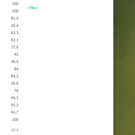
100
« Nov
100
81,5
42,4
63,3
82,1
77,6
92
38,5
64
84,2
58,6
76
94,1
95,2
94,7
100
77,7