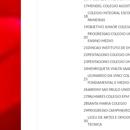
17
MENDEL COLEGIO AGOST
COLEGIO INTEGRAL ESCO
18
PAINEIRAS
19
OBJETIVO JUNIOR COLEG
PROGRESSAO COLEGIO 
20
ENSINO MEDIO
21
DINCAO INSTITUTO DE E
22
PENTAGONO COLEGIO U
23
PENTAGONO COLEGIO UN
24
HENRIQUETA VIALTA SAAD
LEONARDO DA VINCI COL
25
FUNDAMENTAL E MEDIO
26
JARDIM SAO PAULO UNI
27
PALMARES COLEGIO EFM
28
SANTA MARIA COLEGIO
29
PROGRESSO CAMPINEIRO
LICEU DE ARTES E OFICI
30
TECNICA