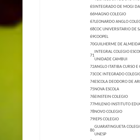
65
INTEGRADO DE MOGI DAS
66
MAGNO COLEGIO
67
LEONARDO ANGLO COLE
68
COC UNIVERSITARIO DE 
69
COOPEL
70
GUILHERME DE ALMEIDA 
INTEGRAL COLEGIO ESCO
71
UNIDADE CAMBUI
72
ANGLO ITATIBA CURSO E
73
COC INTEGRADO COLEGI
74
ESCOLA DEODORO DE A
75
NOVA ESCOLA
76
EINSTEIN COLEGIO
77
MILENIO INSTITUTO ED
78
NOVO COLEGIO
79
IEPS COLEGIO
GUARATINGUETA COLEGIO
80
UNESP