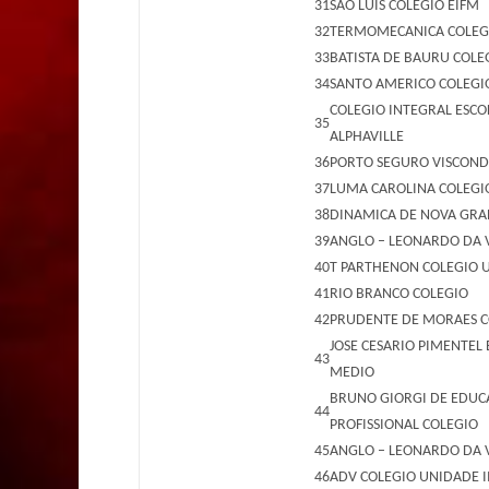
31
SAO LUIS COLEGIO EIFM
32
TERMOMECANICA COLEG
33
BATISTA DE BAURU COLE
34
SANTO AMERICO COLEGI
COLEGIO INTEGRAL ESCO
35
ALPHAVILLE
36
PORTO SEGURO VISCOND
37
LUMA CAROLINA COLEGI
38
DINAMICA DE NOVA GRA
39
ANGLO – LEONARDO DA V
40
T PARTHENON COLEGIO U
41
RIO BRANCO COLEGIO
42
PRUDENTE DE MORAES C
JOSE CESARIO PIMENTEL
43
MEDIO
BRUNO GIORGI DE EDUCA
44
PROFISSIONAL COLEGIO
45
ANGLO – LEONARDO DA V
46
ADV COLEGIO UNIDADE I