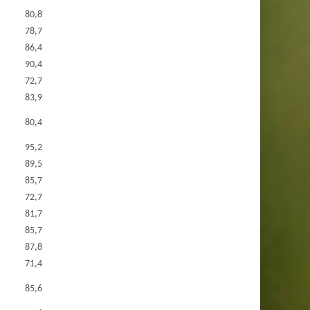
80,8
78,7
86,4
90,4
72,7
83,9
80,4
95,2
89,5
85,7
72,7
81,7
85,7
87,8
71,4
85,6