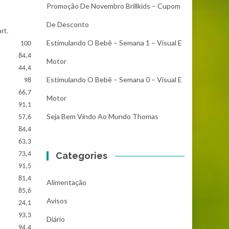
Promoção De Novembro Brillkids – Cupom
De Desconto
art.
Estimulando O Bebê – Semana 1 – Visual E
100
84,4
Motor
44,4
Estimulando O Bebê – Semana 0 – Visual E
98
66,7
Motor
91,1
Seja Bem Vindo Ao Mundo Thomas
57,6
84,4
63,3
73,4
Categories
91,5
81,4
Alimentação
85,6
Avisos
24,1
93,3
Diário
94,4