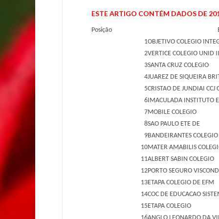
ESTE ARTIGO CONTÉM DADOS DE 201
Posição
1
OBJETIVO COLEGIO INT
2
VERTICE COLEGIO UNID I
3
SANTA CRUZ COLEGIO
4
JUAREZ DE SIQUEIRA BR
5
CRISTAO DE JUNDIAI CCJ
6
IMACULADA INSTITUTO 
7
MOBILE COLEGIO
8
SAO PAULO ETE DE
9
BANDEIRANTES COLEGIO
10
MATER AMABILIS COLEG
11
ALBERT SABIN COLEGIO
12
PORTO SEGURO VISCONDE
13
ETAPA COLEGIO DE EFM
14
COC DE EDUCACAO SIST
15
ETAPA COLEGIO
16
ANGLO LEONARDO DA VI