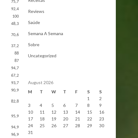
Receitas
75,7
92,4
Reviews
100
Saúde
48,3
Semana A Semana
70,6
Sobre
37,2
88
Uncategorized
87
94,7
67,2
August 2026
93,7
90,9
M
T
W
T
F
S
S
1
2
82,8
3
4
5
6
7
8
9
10
11
12
13
14
15
16
95,9
17
18
19
20
21
22
23
24
25
26
27
28
29
30
94,9
31
96,9