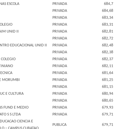
NAS ESCOLA
PRIVADA
684,7
PRIVADA
684,68
PRIVADA
683,34
COLEGIO
PRIVADA
683,31
IM UNID II
PRIVADA
682,81
PRIVADA
682,72
ENTRO EDUCACIONAL UNID II
PRIVADA
682,48
PRIVADA
682,38
 COLEGIO
PRIVADA
682,37
TINIANO
PRIVADA
682,11
TECNICA
PRIVADA
681,64
DE MORUMBI
PRIVADA
681,25
PRIVADA
681,15
DUC E CULTURA
PRIVADA
680,94
PRIVADA
680,65
NS FUND E MEDIO
PRIVADA
679,93
TO S S LTDA
PRIVADA
679,71
EDUCACAO CIENCIA E
PUBLICA
679,71
ULO – CAMPUS CUBATAO