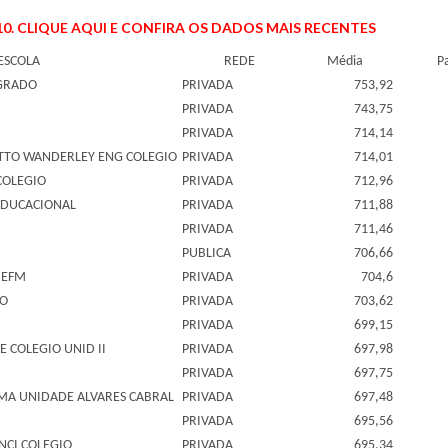
0. CLIQUE AQUI E CONFIRA OS DADOS MAIS RECENTES
ESCOLA
REDE
Média
P
EGRADO
PRIVADA
753,92
I
PRIVADA
743,75
PRIVADA
714,14
ITTO WANDERLEY ENG COLEGIO
PRIVADA
714,01
 COLEGIO
PRIVADA
712,96
EDUCACIONAL
PRIVADA
711,88
PRIVADA
711,46
PUBLICA
706,66
 EFM
PRIVADA
704,6
IO
PRIVADA
703,62
PRIVADA
699,15
 COLEGIO UNID II
PRIVADA
697,98
PRIVADA
697,75
EMA UNIDADE ALVARES CABRAL
PRIVADA
697,48
PRIVADA
695,56
NCI COLEGIO
PRIVADA
695,34