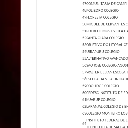
47
COMUNITARIA DE CAMPI
48
POLIEDRO COLEGIO
49
FLORESTA COLEGIO
50
MIGUEL DE CERVANTES 
51
PUERI DOMUS ESCOLA ITA
52
SANTA CLARA COLEGIO
53
OBJETIVO DO LITORAL C
54
UIRAPURU COLEGIO
55
ALTERNATIVO AVANCADO
56
SAO JOSE COLEGIO AGOS
57
WALTER BELIAN ESCOLA 
58
ESCOLA DA VILA UNIDA
59
COOLIDGE COLEGIO
60
CEDESC INSTITUTO DE E
61
KUARUP COLEGIO
62
LARANJAL COLEGIO DE E
63
COLEGIO MONTEIRO LOBA
INSTITUTO FEDERAL DE 
64
TECNOLOGIA DE SAO PA