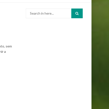
Search
for:
nto, sem
ir a