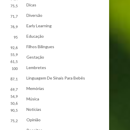
Dicas
75,5
Diversão
71,7
Early Learning
76,9
Educação
95
Filhos Bilíngues
92,6
55,9
Gestação
61,5
Lembretes
100
Linguagem De Sinais Para Bebês
87,1
Memórias
69,7
54,9
Música
50,6
Notícias
90,5
Opinião
75,2