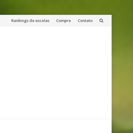
Skip
Rankings de escolas
Compre
Contato
to
content