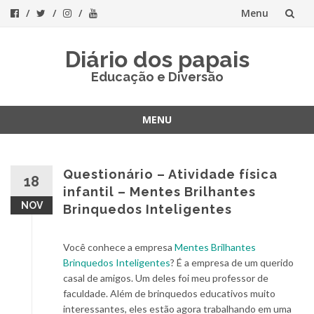
Menu
Skip
Diário dos papais
to
Educação e Diversão
content
MENU
Skip
to
content
Questionário – Atividade física
18
infantil – Mentes Brilhantes
NOV
Brinquedos Inteligentes
Você conhece a empresa
Mentes Brilhantes
Brinquedos Inteligentes
? É a empresa de um querido
casal de amigos. Um deles foi meu professor de
faculdade. Além de brinquedos educativos muito
interessantes, eles estão agora trabalhando em uma