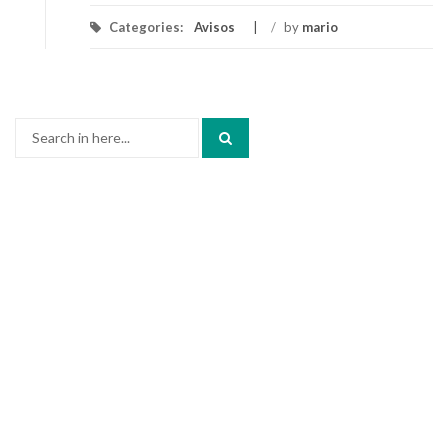
Categories:
Avisos
/
by
mario
Search
for: