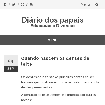
Menu
Skip
Diário dos papais
to
Educação e Diversão
content
MENU
Skip
to
content
Quando nascem os dentes de
04
leite
SEP
Os dentes de leite são os primeiros dentes do ser
humano, que posteriormente serão substituídos pelos
dentes permanentes.
A dentição de leite tambem é conhecida por outros
nomes: