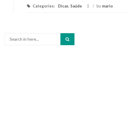
Categories:
Dicas
,
Saúde
/
by
mario
Search
for: