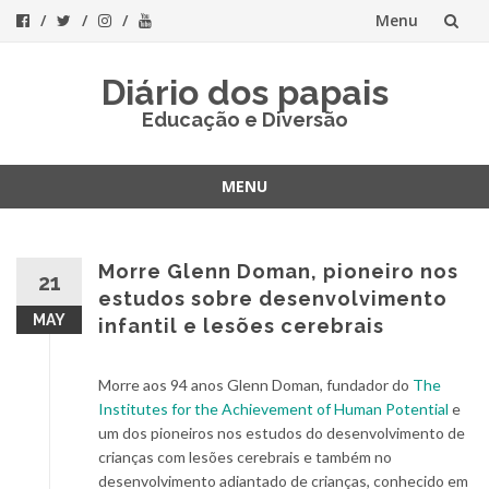
Menu
Skip
Diário dos papais
to
Educação e Diversão
content
MENU
Skip
to
content
Morre Glenn Doman, pioneiro nos
21
estudos sobre desenvolvimento
MAY
infantil e lesões cerebrais
Morre aos 94 anos Glenn Doman, fundador do
The
Institutes for the Achievement of Human Potential
e
um dos pioneiros nos estudos do desenvolvimento de
crianças com lesões cerebrais e também no
desenvolvimento adiantado de crianças, conhecido em