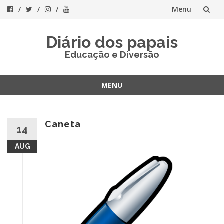
Menu
Skip
Diário dos papais
to
Educação e Diversão
content
MENU
Skip
to
content
Caneta
14
AUG