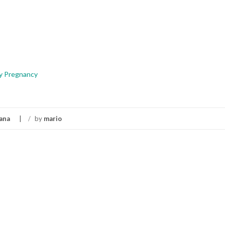
hy Pregnancy
ana
/
by
mario