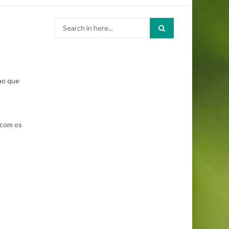
Search
for:
ao que
 com os