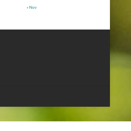
« Nov