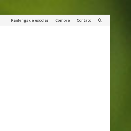
Skip
Rankings de escolas
Compre
Contato
to
content