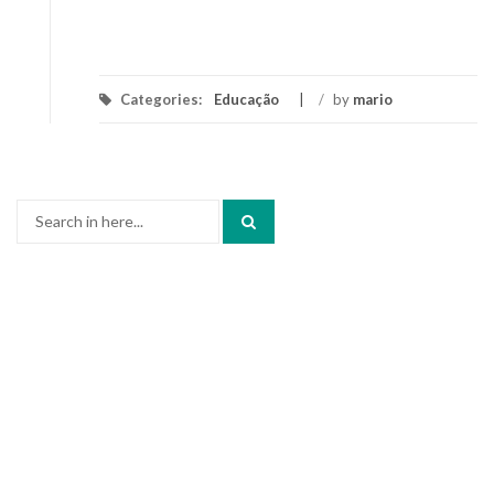
Categories:
Educação
/
by
mario
Search
for: