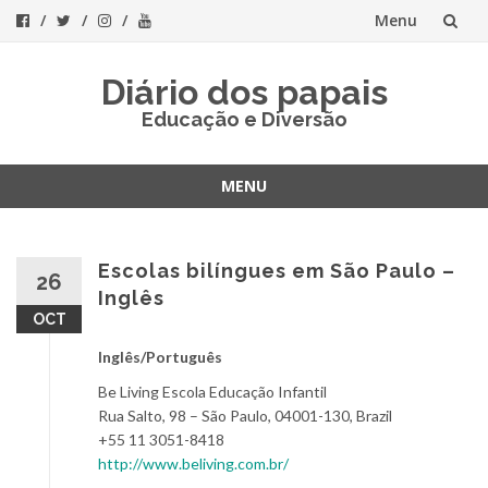
Menu
Skip
Diário dos papais
to
Educação e Diversão
content
MENU
Skip
to
content
Escolas bilíngues em São Paulo –
26
Inglês
OCT
Inglês/Português
Be Living Escola Educação Infantil
Rua Salto, 98 – São Paulo, 04001-130, Brazil
+55 11 3051-8418
http://www.beliving.com.br/