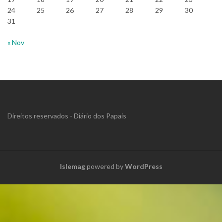
24
25
26
27
28
29
30
31
« Nov
Direitos reservados - Diário dos Papais
Islemag
powered by
WordPress