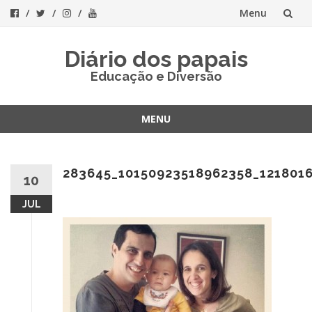
Menu
Skip
Diário dos papais
to
Educação e Diversão
content
MENU
Skip
to
content
283645_10150923518962358_121801
10
JUL