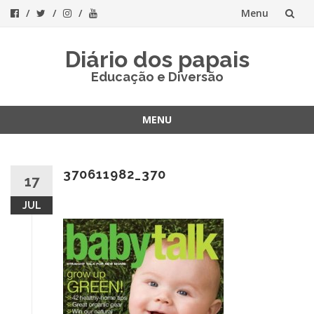
Menu
Skip
Diário dos papais
to
Educação e Diversão
content
MENU
Skip
to
content
370611982_370
17
JUL