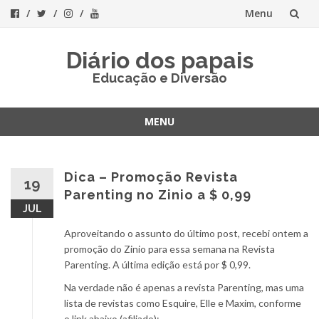
Menu
Skip
Diário dos papais
to
Educação e Diversão
content
MENU
Skip
to
content
Dica – Promoção Revista
19
Parenting no Zinio a $ 0,99
JUL
Aproveitando o assunto do último post, recebi ontem a
promoção do Zinio para essa semana na Revista
Parenting. A última edição está por $ 0,99.
Na verdade não é apenas a revista Parenting, mas uma
lista de revistas como Esquire, Elle e Maxim, conforme
o link abaixo (afiliado):