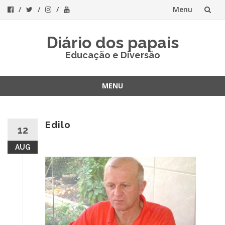
Menu
Skip
Diário dos papais
to
Educação e Diversão
content
MENU
Skip
to
content
Edilo
12
AUG