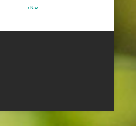
« Nov