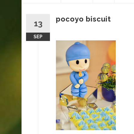
content
pocoyo biscuit
13
SEP