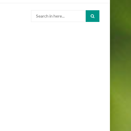
Search
for: