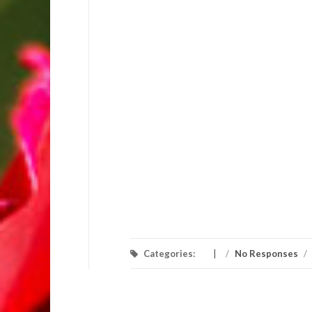
Categories:
/
No Responses
/