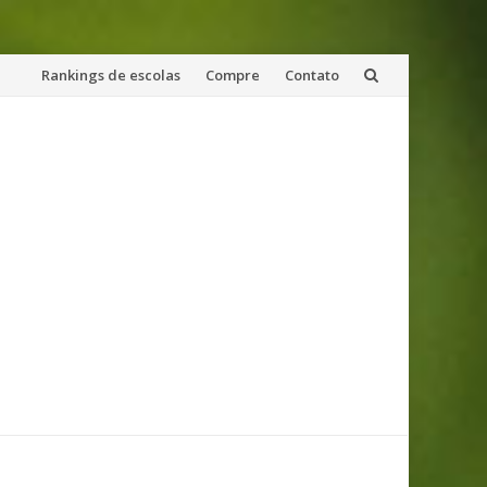
Skip
Rankings de escolas
Compre
Contato
to
content