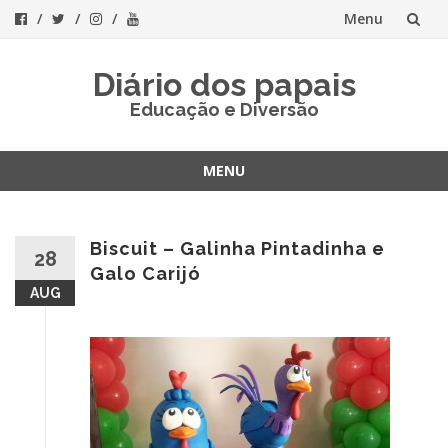
Menu
Skip
Diário dos papais
to
Educação e Diversão
content
MENU
Skip
to
content
Biscuit – Galinha Pintadinha e
28
Galo Carijó
AUG