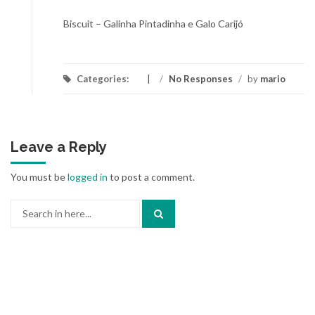
Biscuit – Galinha Pintadinha e Galo Carijó
Categories:
/
No Responses
/
by
mario
Leave a Reply
You must be
logged in
to post a comment.
Search
for: