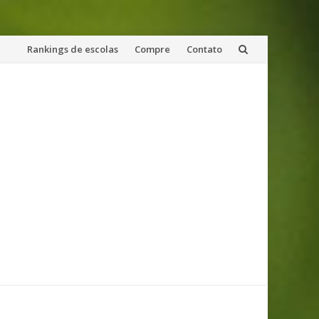
Skip
Rankings de escolas
Compre
Contato
to
content