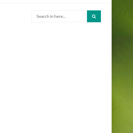
Search
for: