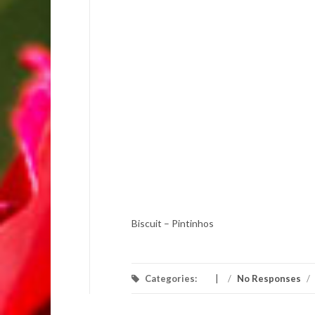
Biscuit – Pintinhos
Categories:
/
No Responses
/