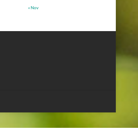
« Nov