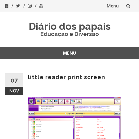
Menu
Skip
Diário dos papais
to
Educação e Diversão
content
MENU
Skip
to
content
little reader print screen
07
NOV