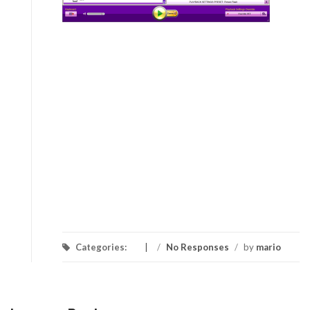
Categories:
/
No Responses
/
by
mario