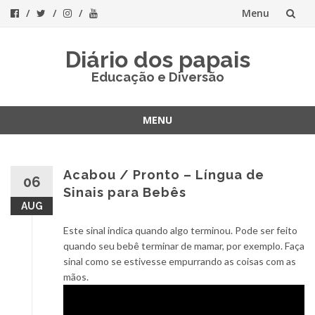
Menu
Skip
Diário dos papais
to
Educação e Diversão
content
MENU
Skip
to
content
Acabou / Pronto – Língua de
06
Sinais para Bebês
AUG
Este sinal indica quando algo terminou. Pode ser feito
quando seu bebê terminar de mamar, por exemplo. Faça
sinal como se estivesse empurrando as coisas com as
mãos.