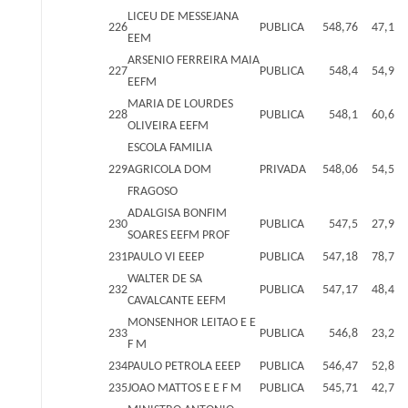
LICEU DE MESSEJANA
226
PUBLICA
548,76
47,1
EEM
ARSENIO FERREIRA MAIA
227
PUBLICA
548,4
54,9
EEFM
MARIA DE LOURDES
228
PUBLICA
548,1
60,6
OLIVEIRA EEFM
ESCOLA FAMILIA
229
AGRICOLA DOM
PRIVADA
548,06
54,5
FRAGOSO
ADALGISA BONFIM
230
PUBLICA
547,5
27,9
SOARES EEFM PROF
231
PAULO VI EEEP
PUBLICA
547,18
78,7
WALTER DE SA
232
PUBLICA
547,17
48,4
CAVALCANTE EEFM
MONSENHOR LEITAO E E
233
PUBLICA
546,8
23,2
F M
234
PAULO PETROLA EEEP
PUBLICA
546,47
52,8
235
JOAO MATTOS E E F M
PUBLICA
545,71
42,7