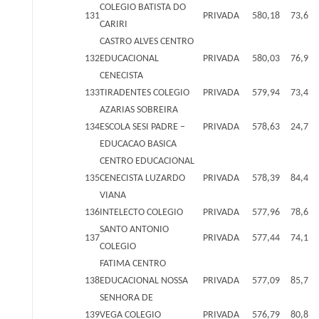
COLEGIO BATISTA DO
131
PRIVADA
580,18
73,6
CARIRI
CASTRO ALVES CENTRO
132
EDUCACIONAL
PRIVADA
580,03
76,9
CENECISTA
133
TIRADENTES COLEGIO
PRIVADA
579,94
73,4
AZARIAS SOBREIRA
134
ESCOLA SESI PADRE –
PRIVADA
578,63
24,7
EDUCACAO BASICA
CENTRO EDUCACIONAL
135
CENECISTA LUZARDO
PRIVADA
578,39
84,4
VIANA
136
INTELECTO COLEGIO
PRIVADA
577,96
78,6
SANTO ANTONIO
137
PRIVADA
577,44
74,1
COLEGIO
FATIMA CENTRO
138
EDUCACIONAL NOSSA
PRIVADA
577,09
85,7
SENHORA DE
139
VEGA COLEGIO
PRIVADA
576,79
80,8