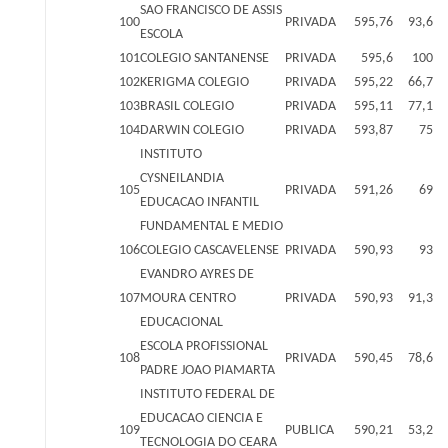
SAO FRANCISCO DE ASSIS
100
PRIVADA
595,76
93,6
ESCOLA
101
COLEGIO SANTANENSE
PRIVADA
595,6
100
102
KERIGMA COLEGIO
PRIVADA
595,22
66,7
103
BRASIL COLEGIO
PRIVADA
595,11
77,1
104
DARWIN COLEGIO
PRIVADA
593,87
75
INSTITUTO
CYSNEILANDIA
105
PRIVADA
591,26
69
EDUCACAO INFANTIL
FUNDAMENTAL E MEDIO
106
COLEGIO CASCAVELENSE
PRIVADA
590,93
93
EVANDRO AYRES DE
107
MOURA CENTRO
PRIVADA
590,93
91,3
EDUCACIONAL
ESCOLA PROFISSIONAL
108
PRIVADA
590,45
78,6
PADRE JOAO PIAMARTA
INSTITUTO FEDERAL DE
EDUCACAO CIENCIA E
109
PUBLICA
590,21
53,2
TECNOLOGIA DO CEARA