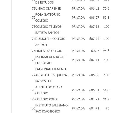
DE ESTUDOS
71
UNIAO CEARENSE
PRIVADA
608,82
70,6
ROSA GATTORNO
72
PRIVADA
608,27
85,3
COLEGIO
73
COLEGIO TELEYOS
PRIVADA
607,93
100
BATISTA SANTOS
74
DUMONT – COLEGIO
PRIVADA
607,79
100
ANEXO I
75
PIMENTA COLEGIO
PRIVADA
607,7
95,8
MA IMACULADA C DE
76
PRIVADA
607,11
100
EDUCACAO
PATRONATO TENENTE
77
ANGELO DE SIQUEIRA
PRIVADA
606,56
100
PASSOS EEF
ATENEU DO CEARA
78
PRIVADA
606,31
54,8
COLEGIO
79
COLEGIO POLOS
PRIVADA
604,71
91,9
INSTITUTO SALESIANO
80
PRIVADA
604,71
75
SAO JOAO BOSCO