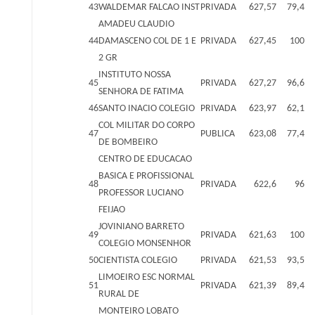
43
WALDEMAR FALCAO INST
PRIVADA
627,57
79,4
AMADEU CLAUDIO
44
DAMASCENO COL DE 1 E
PRIVADA
627,45
100
2 GR
INSTITUTO NOSSA
45
PRIVADA
627,27
96,6
SENHORA DE FATIMA
46
SANTO INACIO COLEGIO
PRIVADA
623,97
62,1
COL MILITAR DO CORPO
47
PUBLICA
623,08
77,4
DE BOMBEIRO
CENTRO DE EDUCACAO
BASICA E PROFISSIONAL
48
PRIVADA
622,6
96
PROFESSOR LUCIANO
FEIJAO
JOVINIANO BARRETO
49
PRIVADA
621,63
100
COLEGIO MONSENHOR
50
CIENTISTA COLEGIO
PRIVADA
621,53
93,5
LIMOEIRO ESC NORMAL
51
PRIVADA
621,39
89,4
RURAL DE
MONTEIRO LOBATO