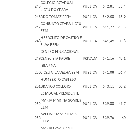
COLEGIO ESTADUAL
245
PUBLICA
542,81
53,4
LICEU DO CEARA
246
RDO TOMAZ EEFM
PUBLICA
542,58
15,9
CONJUNTO CEARA LICEU
247
PUBLICA
541,77
65,5
EEM
HERACLITO DE CASTRO E
248
PUBLICA
541,49
50,8
SILVA EEFM
CENTRO EDUCACIONAL
249
CENECISTA PADRE
PRIVADA
541,16
48,1
IBIAPINA
250
LICEU VILA VELHA EEM
PUBLICA
541,08
26,7
HUMBERTO CASTELO
251
BRANCO COLEGIO
PUBLICA
540,11
30,2
ESTADUAL PRESIDENTE
MARIA MARINA SOARES
252
PUBLICA
539,88
41,7
EEM
AVELINO MAGALHAES
253
PUBLICA
539,76
80
EEEP
MARIA CAVALCANTE