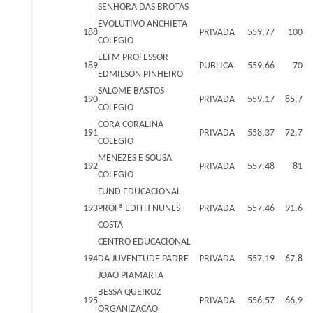
SENHORA DAS BROTAS
EVOLUTIVO ANCHIETA
188
PRIVADA
559,77
100
COLEGIO
EEFM PROFESSOR
189
PUBLICA
559,66
70
EDMILSON PINHEIRO
SALOME BASTOS
190
PRIVADA
559,17
85,7
COLEGIO
CORA CORALINA
191
PRIVADA
558,37
72,7
COLEGIO
MENEZES E SOUSA
192
PRIVADA
557,48
81
COLEGIO
FUND EDUCACIONAL
193
PROFª EDITH NUNES
PRIVADA
557,46
91,6
COSTA
CENTRO EDUCACIONAL
194
DA JUVENTUDE PADRE
PRIVADA
557,19
67,8
JOAO PIAMARTA
BESSA QUEIROZ
195
PRIVADA
556,57
66,9
ORGANIZACAO