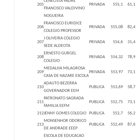
CENECISTA PADRE
205
PRIVADA
555,1
61,1
FRANCISCO VALDIVINO
NOGUEIRA
FRANCISCO EURIDICE
206
PRIVADA
555,08
82,4
COLEGIO PROFESSOR
J OLIVEIRA COLEGIO
207
PRIVADA
554,6
31,4
SEDE ALDEOTA
ERNESTO GURGEL
208
PRIVADA
554,32
78,9
COLEGIO
MEDALHA MILAGROSA
209
PRIVADA
553,97
73,1
CASA DE NAZARE ESCOLA
ADAUTO BEZERRA
210
PUBLICA
553,69
58,7
GOVERNADOR EEM
PATRONATO SAGRADA
211
PUBLICA
552,75
73,1
FAMILIA EEFM
212
JENNY GOMES COLEGIO
PUBLICA
552,7
56,2
MONSENHOR ODORICO
213
PUBLICA
552,49
87,6
DE ANDRADE EEEP
ESCOLA DE EDUCACAO