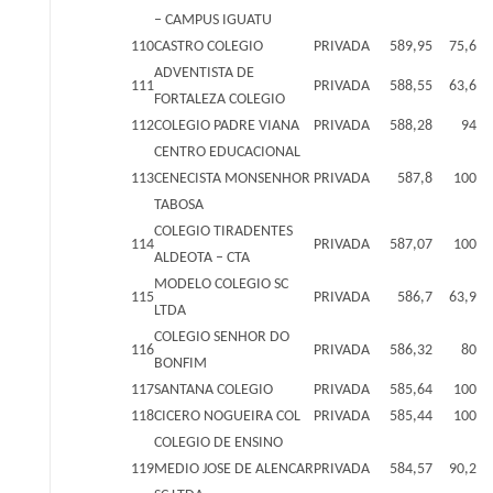
– CAMPUS IGUATU
110
CASTRO COLEGIO
PRIVADA
589,95
75,6
ADVENTISTA DE
111
PRIVADA
588,55
63,6
FORTALEZA COLEGIO
112
COLEGIO PADRE VIANA
PRIVADA
588,28
94
CENTRO EDUCACIONAL
113
CENECISTA MONSENHOR
PRIVADA
587,8
100
TABOSA
COLEGIO TIRADENTES
114
PRIVADA
587,07
100
ALDEOTA – CTA
MODELO COLEGIO SC
115
PRIVADA
586,7
63,9
LTDA
COLEGIO SENHOR DO
116
PRIVADA
586,32
80
BONFIM
117
SANTANA COLEGIO
PRIVADA
585,64
100
118
CICERO NOGUEIRA COL
PRIVADA
585,44
100
COLEGIO DE ENSINO
119
MEDIO JOSE DE ALENCAR
PRIVADA
584,57
90,2