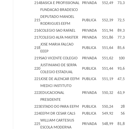
214
BASICA E PROFISSIONAL
PRIVADA
552,49
73,3
FUNDACAO BRADESCO
DEPUTADO MANOEL
215
PUBLICA
552,39
72,5
RODRIGUES EEFM
216
COLEGIO SAO RAFAEL
PRIVADA
551,94
89,3
217
COLEGIO ALFA MASTER
PRIVADA
551,86
77,3
JOSE MARIA FALCAO
218
PUBLICA
551,64
85,6
EEEP
219
SAO VICENTE COLEGIO
PRIVADA
551,62
100
JUSTINIANO DE SERPA
220
PUBLICA
551,44
93,6
COLEGIO ESTADUAL
221
JOSE DE ALENCAR EEFM
PUBLICA
551,19
47,5
MEDICI INSTITUTO
222
EDUCACIONAL
PRIVADA
550,32
63,9
PRESIDENTE
223
ESTADO DO PARA EEFM
PUBLICA
550,24
28
224
EEFM DR CESAR CALS
PUBLICA
549,92
56
WILLIAM CARTESIUS
225
PRIVADA
548,99
81,8
ESCOLA MODERNA