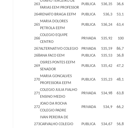
OTAVIO TERCEIRO DE
263
PUBLICA
536,35
36,6
FARIAS EEM PROFESSOR
264
RENATO BRAGA EEFM
PUBLICA
536,3
53,1
MARIA DOLORES
265
PUBLICA
536,24
63,4
PETROLA EEFM
COLEGIO EQUIPE
266
PRIVADA
535,92
100
CENTRO
267
ALTERNATIVO COLEGIO
PRIVADA
535,59
86,7
268
ANA FACO EEM
PUBLICA
535,53
36,8
OSIRES PONTES EEFM
269
PUBLICA
535,42
47,2
SENADOR
MARIA GONCALVES
270
PUBLICA
535,23
48,1
PROFESSORA EEFM
COLEGIO JULIA FIALHO
271
PRIVADA
534,98
63,8
ENSINO MEDIO
JOAO DA ROCHA
272
PRIVADA
534,9
66,2
COLEGIO PADRE
IVAN PEREIRA DE
273
CARVALHO COLEGIO
PUBLICA
534,67
56,8