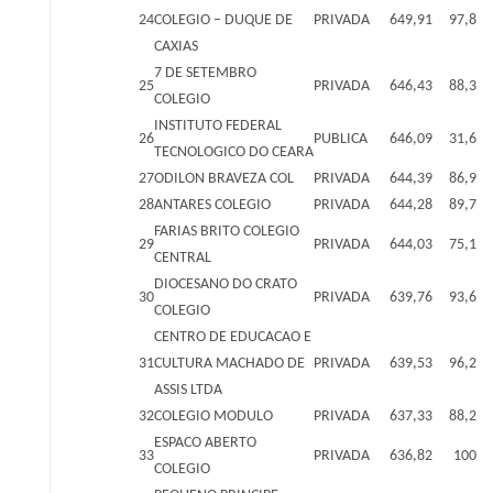
24
COLEGIO – DUQUE DE
PRIVADA
649,91
97,8
CAXIAS
7 DE SETEMBRO
25
PRIVADA
646,43
88,3
COLEGIO
INSTITUTO FEDERAL
26
PUBLICA
646,09
31,6
TECNOLOGICO DO CEARA
27
ODILON BRAVEZA COL
PRIVADA
644,39
86,9
28
ANTARES COLEGIO
PRIVADA
644,28
89,7
FARIAS BRITO COLEGIO
29
PRIVADA
644,03
75,1
CENTRAL
DIOCESANO DO CRATO
30
PRIVADA
639,76
93,6
COLEGIO
CENTRO DE EDUCACAO E
31
CULTURA MACHADO DE
PRIVADA
639,53
96,2
ASSIS LTDA
32
COLEGIO MODULO
PRIVADA
637,33
88,2
ESPACO ABERTO
33
PRIVADA
636,82
100
COLEGIO