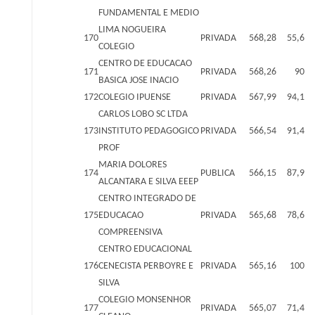
FUNDAMENTAL E MEDIO
LIMA NOGUEIRA
170
PRIVADA
568,28
55,6
COLEGIO
CENTRO DE EDUCACAO
171
PRIVADA
568,26
90
BASICA JOSE INACIO
172
COLEGIO IPUENSE
PRIVADA
567,99
94,1
CARLOS LOBO SC LTDA
173
INSTITUTO PEDAGOGICO
PRIVADA
566,54
91,4
PROF
MARIA DOLORES
174
PUBLICA
566,15
87,9
ALCANTARA E SILVA EEEP
CENTRO INTEGRADO DE
175
EDUCACAO
PRIVADA
565,68
78,6
COMPREENSIVA
CENTRO EDUCACIONAL
176
CENECISTA PERBOYRE E
PRIVADA
565,16
100
SILVA
COLEGIO MONSENHOR
177
PRIVADA
565,07
71,4