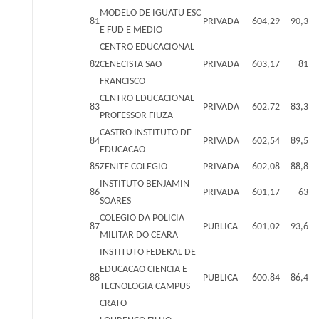
MODELO DE IGUATU ESC
81
PRIVADA
604,29
90,3
E FUD E MEDIO
CENTRO EDUCACIONAL
82
CENECISTA SAO
PRIVADA
603,17
81
FRANCISCO
CENTRO EDUCACIONAL
83
PRIVADA
602,72
83,3
PROFESSOR FIUZA
CASTRO INSTITUTO DE
84
PRIVADA
602,54
89,5
EDUCACAO
85
ZENITE COLEGIO
PRIVADA
602,08
88,8
INSTITUTO BENJAMIN
86
PRIVADA
601,17
63
SOARES
COLEGIO DA POLICIA
87
PUBLICA
601,02
93,6
MILITAR DO CEARA
INSTITUTO FEDERAL DE
EDUCACAO CIENCIA E
88
PUBLICA
600,84
86,4
TECNOLOGIA CAMPUS
CRATO