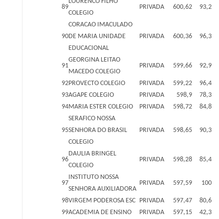
LOURENCO FILHO
89
PRIVADA
600,62
93,2
COLEGIO
CORACAO IMACULADO
90
DE MARIA UNIDADE
PRIVADA
600,36
96,3
EDUCACIONAL
GEORGINA LEITAO
91
PRIVADA
599,66
92,9
MACEDO COLEGIO
92
PROVECTO COLEGIO
PRIVADA
599,22
96,4
93
AGAPE COLEGIO
PRIVADA
598,9
78,3
94
MARIA ESTER COLEGIO
PRIVADA
598,72
84,8
SERAFICO NOSSA
95
SENHORA DO BRASIL
PRIVADA
598,65
90,3
COLEGIO
DAULIA BRINGEL
96
PRIVADA
598,28
85,4
COLEGIO
INSTITUTO NOSSA
97
PRIVADA
597,59
100
SENHORA AUXILIADORA
98
VIRGEM PODEROSA ESC
PRIVADA
597,47
80,6
99
ACADEMIA DE ENSINO
PRIVADA
597,15
42,3