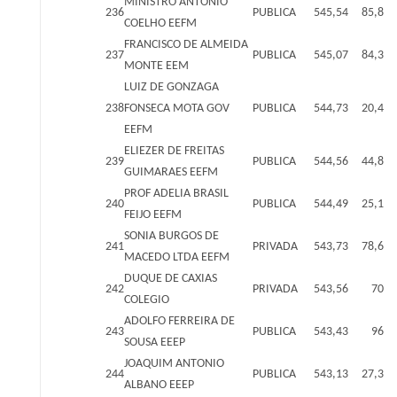
MINISTRO ANTONIO
236
PUBLICA
545,54
85,8
COELHO EEFM
FRANCISCO DE ALMEIDA
237
PUBLICA
545,07
84,3
MONTE EEM
LUIZ DE GONZAGA
238
FONSECA MOTA GOV
PUBLICA
544,73
20,4
EEFM
ELIEZER DE FREITAS
239
PUBLICA
544,56
44,8
GUIMARAES EEFM
PROF ADELIA BRASIL
240
PUBLICA
544,49
25,1
FEIJO EEFM
SONIA BURGOS DE
241
PRIVADA
543,73
78,6
MACEDO LTDA EEFM
DUQUE DE CAXIAS
242
PRIVADA
543,56
70
COLEGIO
ADOLFO FERREIRA DE
243
PUBLICA
543,43
96
SOUSA EEEP
JOAQUIM ANTONIO
244
PUBLICA
543,13
27,3
ALBANO EEEP