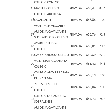
COLEGIO CONEGO
15
MASTER COLEGIO
PRIVADA
659,44
84,6
COLEGIO ARI DE SA
16
CAVALCANTE
PRIVADA
656,86
100
WASHINGTON SOARES
ARI DE SA CAVALCANTE
17
PRIVADA
656,76
92,9
SEDE ALDEOTA COLEGIO
AGAPE ESTUDOS
18
PRIVADA
655,81
70,6
COLEGIO
19
CWD MAXIMUS COLEGIO
PRIVADA
655,69
97,5
VALDEMAR ALCANTARA
20
PRIVADA
655,42
84,6
COLEGIO
COLEGIO ANTARES PRAIA
21
PRIVADA
655,13
100
DE IRACEMA
7 DE SETEMBRO
22
PRIVADA
655,04
100
COLEGIO
COLEGIO FARIAS BRITO
23
PRIVADA
651,73
96,4
SOBRALENSE
ARI DE SA CAVALCANTE