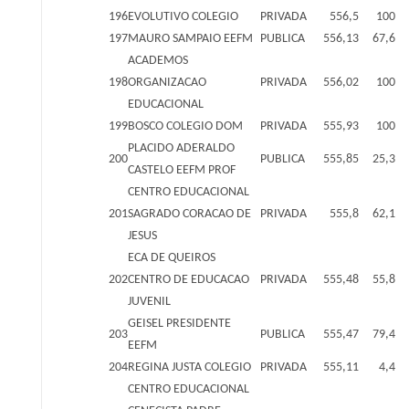
196
EVOLUTIVO COLEGIO
PRIVADA
556,5
100
197
MAURO SAMPAIO EEFM
PUBLICA
556,13
67,6
ACADEMOS
198
ORGANIZACAO
PRIVADA
556,02
100
EDUCACIONAL
199
BOSCO COLEGIO DOM
PRIVADA
555,93
100
PLACIDO ADERALDO
200
PUBLICA
555,85
25,3
CASTELO EEFM PROF
CENTRO EDUCACIONAL
201
SAGRADO CORACAO DE
PRIVADA
555,8
62,1
JESUS
ECA DE QUEIROS
202
CENTRO DE EDUCACAO
PRIVADA
555,48
55,8
JUVENIL
GEISEL PRESIDENTE
203
PUBLICA
555,47
79,4
EEFM
204
REGINA JUSTA COLEGIO
PRIVADA
555,11
4,4
CENTRO EDUCACIONAL