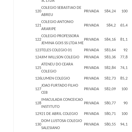
SC LTDA
COLEGIO SEBASTIAO DE
120
PRIVADA
584,24
100
ABREU
COLEGIO ANTONIO
121
PRIVADA
584,2
65,4
ARARIPE
COLEGIO PROFESSORA
122
PRIVADA
584,16
81,1
JEMINA GOIS SS LTDA ME
123
TELES COLEGIO 01
PRIVADA
583,64
92
124
JIM WILLSON COLEGIO
PRIVADA
583,36
77,8
ATENEU DO CEARA
125
PRIVADA
582,84
74,1
COLEGIO
126
LUMEN COLEGIO
PRIVADA
582,73
85,2
JOAO FURTADO FILHO
127
PRIVADA
582,09
100
CEB
IMACULADA CONCEICAO
128
PRIVADA
580,77
90
INSTITUTO
129
21 DE ABRIL COLEGIO
PRIVADA
580,71
100
DOM LUSTOSA COLEGIO
130
PRIVADA
580,55
94,1
SALESIANO