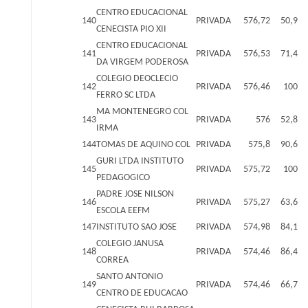
CENTRO EDUCACIONAL
140
PRIVADA
576,72
50,9
CENECISTA PIO XII
CENTRO EDUCACIONAL
141
PRIVADA
576,53
71,4
DA VIRGEM PODEROSA
COLEGIO DEOCLECIO
142
PRIVADA
576,46
100
FERRO SC LTDA
MA MONTENEGRO COL
143
PRIVADA
576
52,8
IRMA
144
TOMAS DE AQUINO COL
PRIVADA
575,8
90,6
GURI LTDA INSTITUTO
145
PRIVADA
575,72
100
PEDAGOGICO
PADRE JOSE NILSON
146
PRIVADA
575,27
63,6
ESCOLA EEFM
147
INSTITUTO SAO JOSE
PRIVADA
574,98
84,1
COLEGIO JANUSA
148
PRIVADA
574,46
86,4
CORREA
SANTO ANTONIO
149
PRIVADA
574,46
66,7
CENTRO DE EDUCACAO