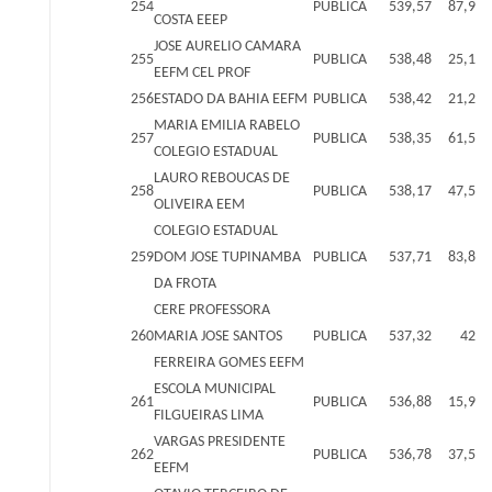
254
PUBLICA
539,57
87,9
COSTA EEEP
JOSE AURELIO CAMARA
255
PUBLICA
538,48
25,1
EEFM CEL PROF
256
ESTADO DA BAHIA EEFM
PUBLICA
538,42
21,2
MARIA EMILIA RABELO
257
PUBLICA
538,35
61,5
COLEGIO ESTADUAL
LAURO REBOUCAS DE
258
PUBLICA
538,17
47,5
OLIVEIRA EEM
COLEGIO ESTADUAL
259
DOM JOSE TUPINAMBA
PUBLICA
537,71
83,8
DA FROTA
CERE PROFESSORA
260
MARIA JOSE SANTOS
PUBLICA
537,32
42
FERREIRA GOMES EEFM
ESCOLA MUNICIPAL
261
PUBLICA
536,88
15,9
FILGUEIRAS LIMA
VARGAS PRESIDENTE
262
PUBLICA
536,78
37,5
EEFM