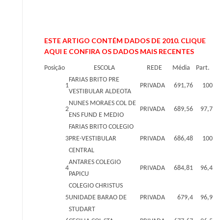
ESTE ARTIGO CONTÉM DADOS DE 2010. CLIQUE
AQUI E CONFIRA OS DADOS MAIS RECENTES
Posição
ESCOLA
REDE
Média
Part.
FARIAS BRITO PRE
1
PRIVADA
691,76
100
VESTIBULAR ALDEOTA
NUNES MORAES COL DE
2
PRIVADA
689,56
97,7
ENS FUND E MEDIO
FARIAS BRITO COLEGIO
3
PRE-VESTIBULAR
PRIVADA
686,48
100
CENTRAL
ANTARES COLEGIO
4
PRIVADA
684,81
96,4
PAPICU
COLEGIO CHRISTUS
5
UNIDADE BARAO DE
PRIVADA
679,4
96,9
STUDART