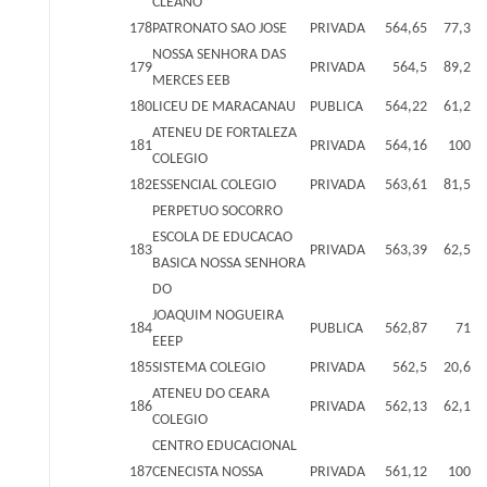
CLEANO
178
PATRONATO SAO JOSE
PRIVADA
564,65
77,3
NOSSA SENHORA DAS
179
PRIVADA
564,5
89,2
MERCES EEB
180
LICEU DE MARACANAU
PUBLICA
564,22
61,2
ATENEU DE FORTALEZA
181
PRIVADA
564,16
100
COLEGIO
182
ESSENCIAL COLEGIO
PRIVADA
563,61
81,5
PERPETUO SOCORRO
ESCOLA DE EDUCACAO
183
PRIVADA
563,39
62,5
BASICA NOSSA SENHORA
DO
JOAQUIM NOGUEIRA
184
PUBLICA
562,87
71
EEEP
185
SISTEMA COLEGIO
PRIVADA
562,5
20,6
ATENEU DO CEARA
186
PRIVADA
562,13
62,1
COLEGIO
CENTRO EDUCACIONAL
187
CENECISTA NOSSA
PRIVADA
561,12
100