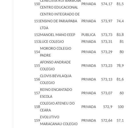
CENECISTA RUI BARBOSA
150
PRIVADA
574,17
81,5
CENTRO EDUCACIONAL
CENTRO INTEGRADO DE
151
ENSINO DE PARAIPABA
PRIVADA
573,97
74,4
LTDA
152
MANOEL MANO EEEP
PUBLICA
573,73
83,8
153
LUCE COLEGIO
PRIVADA
573,31
81
MORORO COLEGIO
154
PRIVADA
573,29
80
PADRE
AFONSO ANDRADE
155
PRIVADA
573,23
78,9
COLEGIO
CLOVIS BEVILAQUA
156
PRIVADA
573,13
81,6
COLEGIO
REINO ENCANTADO
157
PRIVADA
573,07
60
ESCOLA
COLEGIO ATENEU DO
158
PRIVADA
572,9
100
CEARA
EVOLUTIVO
159
PRIVADA
572,64
57,1
MARACANAU COLEGIO