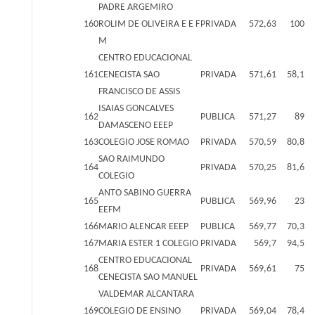
PADRE ARGEMIRO
160
ROLIM DE OLIVEIRA E E F
PRIVADA
572,63
100
M
CENTRO EDUCACIONAL
161
CENECISTA SAO
PRIVADA
571,61
58,1
FRANCISCO DE ASSIS
ISAIAS GONCALVES
162
PUBLICA
571,27
89
DAMASCENO EEEP
163
COLEGIO JOSE ROMAO
PRIVADA
570,59
80,8
SAO RAIMUNDO
164
PRIVADA
570,25
81,6
COLEGIO
ANTO SABINO GUERRA
165
PUBLICA
569,96
23
EEFM
166
MARIO ALENCAR EEEP
PUBLICA
569,77
70,3
167
MARIA ESTER 1 COLEGIO
PRIVADA
569,7
94,5
CENTRO EDUCACIONAL
168
PRIVADA
569,61
75
CENECISTA SAO MANUEL
VALDEMAR ALCANTARA
169
COLEGIO DE ENSINO
PRIVADA
569,04
78,4