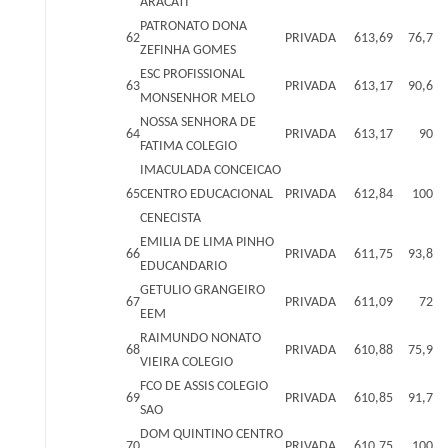
ARACATI
PATRONATO DONA
62
PRIVADA
613,69
76,7
ZEFINHA GOMES
ESC PROFISSIONAL
63
PRIVADA
613,17
90,6
MONSENHOR MELO
NOSSA SENHORA DE
64
PRIVADA
613,17
90
FATIMA COLEGIO
IMACULADA CONCEICAO
65
CENTRO EDUCACIONAL
PRIVADA
612,84
100
CENECISTA
EMILIA DE LIMA PINHO
66
PRIVADA
611,75
93,8
EDUCANDARIO
GETULIO GRANGEIRO
67
PRIVADA
611,09
72
EEM
RAIMUNDO NONATO
68
PRIVADA
610,88
75,9
VIEIRA COLEGIO
FCO DE ASSIS COLEGIO
69
PRIVADA
610,85
91,7
SAO
DOM QUINTINO CENTRO
70
PRIVADA
610,75
100