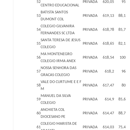
52
PRIVADA
620,05
95
CENTRO EDUCACIONAL
BATISTA SANTOS
53
PRIVADA
619,13
88,1
DUMONT COL
COLEGIO GILVANIRA
54
PRIVADA
618,78
85,7
FERNANDES SC LTDA
SANTA TERESA DE JESUS
55
PRIVADA
618,65
82,1
COLEGIO
MA MONTENEGRO
56
PRIVADA
618,54
100
COLEGIO IRMA ANEX
NOSSA SENHORA DAS
57
PRIVADA
618,2
96
GRACAS COLEGIO
VALE DO CURTUME E E F
58
PRIVADA
617,47
80
M
MANUEL DA SILVA
59
PRIVADA
614,9
85,6
COLEGIO
ANCHIETA COL
60
PRIVADA
614,47
88,7
DIOCESANO PE
COLEGIO MARISTA DE
61
PRIVADA
614,03
75,4