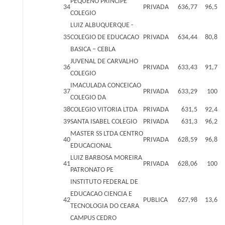
PEQUENO PRINCIPE
34
PRIVADA
636,77
96,5
COLEGIO
LUIZ ALBUQUERQUE -
35
COLEGIO DE EDUCACAO
PRIVADA
634,44
80,8
BASICA – CEBLA
JUVENAL DE CARVALHO
36
PRIVADA
633,43
91,7
COLEGIO
IMACULADA CONCEICAO
37
PRIVADA
633,29
100
COLEGIO DA
38
COLEGIO VITORIA LTDA
PRIVADA
631,5
92,4
39
SANTA ISABEL COLEGIO
PRIVADA
631,3
96,2
MASTER SS LTDA CENTRO
40
PRIVADA
628,59
96,8
EDUCACIONAL
LUIZ BARBOSA MOREIRA
41
PRIVADA
628,06
100
PATRONATO PE
INSTITUTO FEDERAL DE
EDUCACAO CIENCIA E
42
PUBLICA
627,98
13,6
TECNOLOGIA DO CEARA
CAMPUS CEDRO