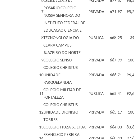
6
CECILIA COL STA
PRIVADA
677,67
96,5
ROSARIO COLEGIO
7
PRIVADA
671,97
95,2
NOSSA SENHORA DO
INSTITUTO FEDERAL DE
EDUCACAO CIENCIA E
8
TECNONOLOGIA DO
PUBLICA
668,25
39
CEARA CAMPUS
JUAZEIRO DO NORTE
9
COLEGIO SENSO
PRIVADA
667,99
100
COLEGIO CHRISTUS
10
UNIDADE
PRIVADA
666,71
96,4
PARQUELANDIA
COLEGIO MILITAR DE
11
PUBLICA
665,41
92,6
FORTALEZA
COLEGIO CHRISTUS
12
UNIDADE DIONISIO
PRIVADA
665,17
100
TORRES
13
COLEGIO FIUZA SC LTDA
PRIVADA
664,03
83,6
FRANCISCO PEREIRA
14
PRIVADA
660,43
97,6