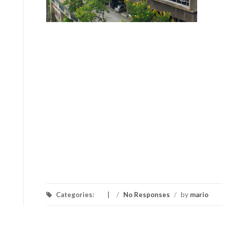
Categories:
/
No Responses
/
by
mario