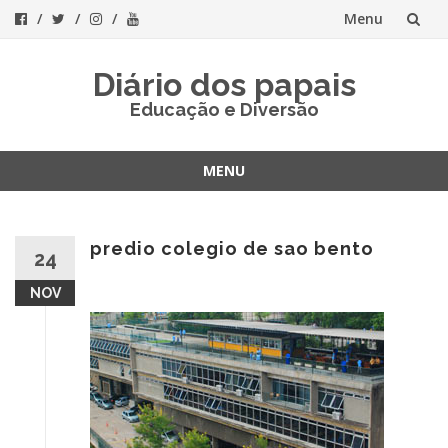
Menu
Skip
Diário dos papais
to
Educação e Diversão
content
MENU
Skip
to
content
predio colegio de sao bento
24
NOV