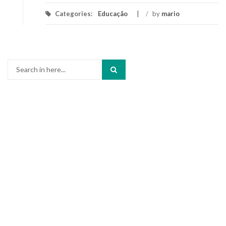
Categories:
Educação
/
by
mario
Search
for: