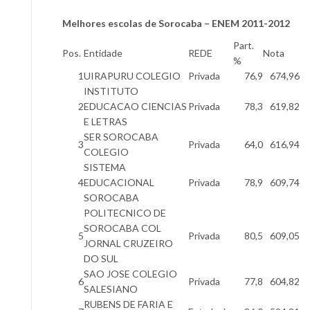
Melhores escolas de Sorocaba – ENEM 2011-2012
Part.
Pos.
Entidade
REDE
Nota
%
1
UIRAPURU COLEGIO
Privada
76,9
674,96
INSTITUTO
2
EDUCACAO CIENCIAS
Privada
78,3
619,82
E LETRAS
SER SOROCABA
3
Privada
64,0
616,94
COLEGIO
SISTEMA
4
EDUCACIONAL
Privada
78,9
609,74
SOROCABA
POLITECNICO DE
SOROCABA COL
5
Privada
80,5
609,05
JORNAL CRUZEIRO
DO SUL
SAO JOSE COLEGIO
6
Privada
77,8
604,82
SALESIANO
RUBENS DE FARIA E