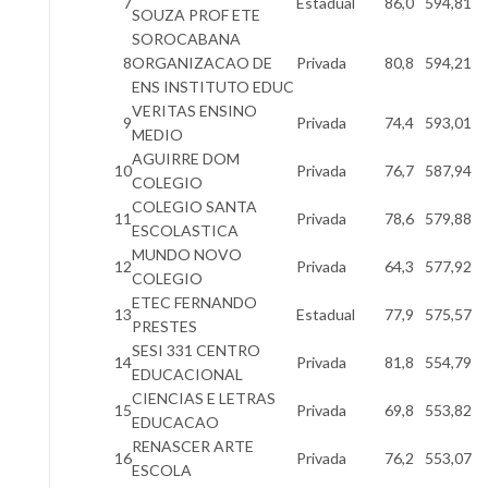
7
Estadual
86,0
594,81
SOUZA PROF ETE
SOROCABANA
8
ORGANIZACAO DE
Privada
80,8
594,21
ENS INSTITUTO EDUC
VERITAS ENSINO
9
Privada
74,4
593,01
MEDIO
AGUIRRE DOM
10
Privada
76,7
587,94
COLEGIO
COLEGIO SANTA
11
Privada
78,6
579,88
ESCOLASTICA
MUNDO NOVO
12
Privada
64,3
577,92
COLEGIO
ETEC FERNANDO
13
Estadual
77,9
575,57
PRESTES
SESI 331 CENTRO
14
Privada
81,8
554,79
EDUCACIONAL
CIENCIAS E LETRAS
15
Privada
69,8
553,82
EDUCACAO
RENASCER ARTE
16
Privada
76,2
553,07
ESCOLA