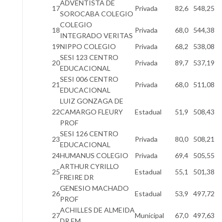
ADVENTISTA DE
17
Privada
82,6
548,25
SOROCABA COLEGIO
COLEGIO
18
Privada
68,0
544,38
INTEGRADO VERITAS
19
NIPPO COLEGIO
Privada
68,2
538,08
SESI 123 CENTRO
20
Privada
89,7
537,19
EDUCACIONAL
SESI 006 CENTRO
21
Privada
68,0
511,08
EDUCACIONAL
LUIZ GONZAGA DE
22
CAMARGO FLEURY
Estadual
51,9
508,43
PROF
SESI 126 CENTRO
23
Privada
80,0
508,21
EDUCACIONAL
24
HUMANUS COLEGIO
Privada
69,4
505,55
ARTHUR CYRILLO
25
Estadual
55,1
501,38
FREIRE DR
GENESIO MACHADO
26
Estadual
53,9
497,72
PROF
ACHILLES DE ALMEIDA
27
Municipal
67,0
497,63
DR EM