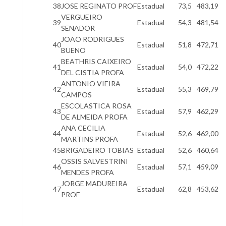
38
JOSE REGINATO PROF
Estadual
73,5
483,19
VERGUEIRO
39
Estadual
54,3
481,54
SENADOR
JOAO RODRIGUES
40
Estadual
51,8
472,71
BUENO
BEATHRIS CAIXEIRO
41
Estadual
54,0
472,22
DEL CISTIA PROFA
ANTONIO VIEIRA
42
Estadual
55,3
469,79
CAMPOS
ESCOLASTICA ROSA
43
Estadual
57,9
462,29
DE ALMEIDA PROFA
ANA CECILIA
44
Estadual
52,6
462,00
MARTINS PROFA
45
BRIGADEIRO TOBIAS
Estadual
52,6
460,64
OSSIS SALVESTRINI
46
Estadual
57,1
459,09
MENDES PROFA
JORGE MADUREIRA
47
Estadual
62,8
453,62
PROF