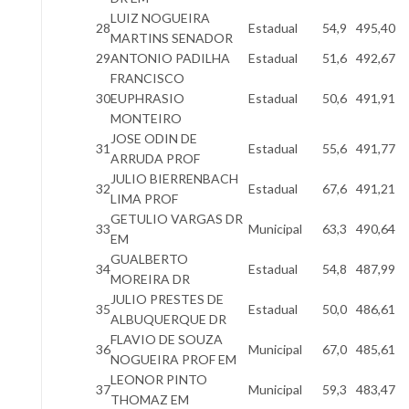
LUIZ NOGUEIRA
28
Estadual
54,9
495,40
MARTINS SENADOR
29
ANTONIO PADILHA
Estadual
51,6
492,67
FRANCISCO
30
EUPHRASIO
Estadual
50,6
491,91
MONTEIRO
JOSE ODIN DE
31
Estadual
55,6
491,77
ARRUDA PROF
JULIO BIERRENBACH
32
Estadual
67,6
491,21
LIMA PROF
GETULIO VARGAS DR
33
Municipal
63,3
490,64
EM
GUALBERTO
34
Estadual
54,8
487,99
MOREIRA DR
JULIO PRESTES DE
35
Estadual
50,0
486,61
ALBUQUERQUE DR
FLAVIO DE SOUZA
36
Municipal
67,0
485,61
NOGUEIRA PROF EM
LEONOR PINTO
37
Municipal
59,3
483,47
THOMAZ EM