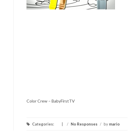
Color Crew – BabyFirstTV
Categories:
/
No Responses
/
by
mario