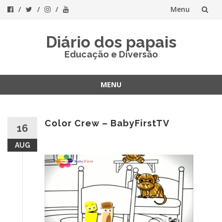
Menu
Skip
Diário dos papais
to
Educação e Diversão
content
MENU
Skip
to
content
Color Crew – BabyFirstTV
16
AUG