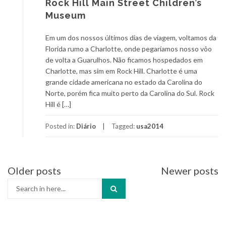
Rock Hill Main Street Children’s
Museum
Em um dos nossos últimos dias de viagem, voltamos da
Florida rumo a Charlotte, onde pegaríamos nosso vôo
de volta a Guarulhos. Não ficamos hospedados em
Charlotte, mas sim em Rock Hill. Charlotte é uma
grande cidade americana no estado da Carolina do
Norte, porém fica muito perto da Carolina do Sul. Rock
Hill é […]
Posted in:
Diário
Tagged:
usa2014
Older posts
Newer posts
Posts
Search
navigation
for: