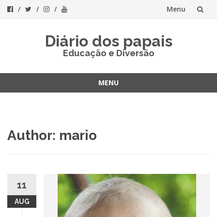
Menu
Skip
Diário dos papais
to
Educação e Diversão
content
MENU
Skip
to
content
Author:
mario
11
AUG