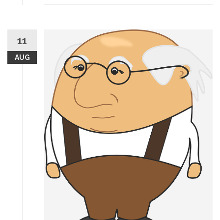
11
AUG