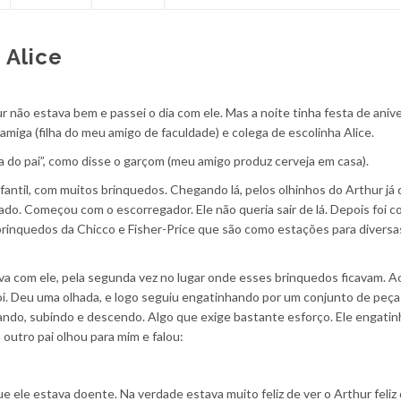
 Alice
ur não estava bem e passei o dia com ele. Mas a noite tinha festa de aniv
iga (filha do meu amigo de faculdade) e colega de escolinha Alice.
ja do pai”, como disse o garçom (meu amigo produz cerveja em casa).
nfantil, com muitos brinquedos. Chegando lá, pelos olhinhos do Arthur já
rado. Começou com o escorregador. Ele não queria sair de lá. Depois foi 
rinquedos da Chicco e Fisher-Price que são como estações para diversa
a com ele, pela segunda vez no lugar onde esses brinquedos ficavam. A
lá foi. Deu uma olhada, e logo seguiu engatinhando por um conjunto de peç
ando, subindo e descendo. Algo que exige bastante esforço. Ele engatin
outro pai olhou para mim e falou:
ue ele estava doente. Na verdade estava muito feliz de ver o Arthur feliz