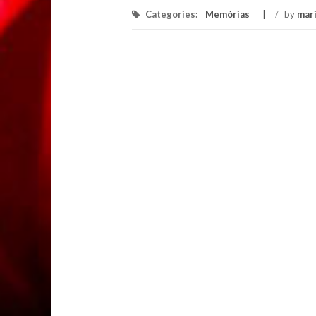
Categories:
Memórias
/
by
mar