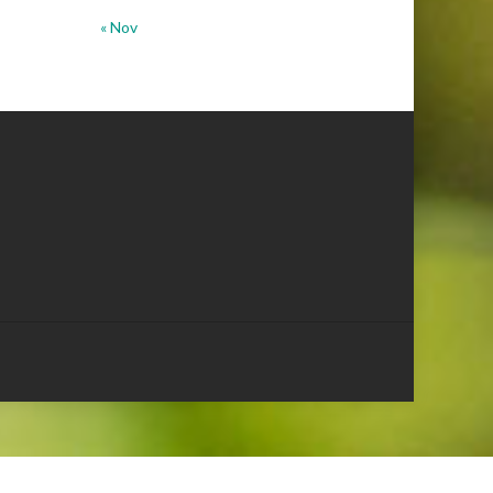
« Nov