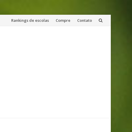
Skip
Rankings de escolas
Compre
Contato
to
content