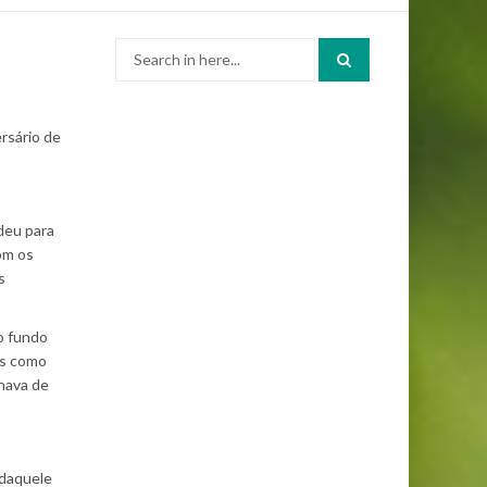
Search
for:
ersário de
 deu para
com os
s
o fundo
as como
hava de
 daquele