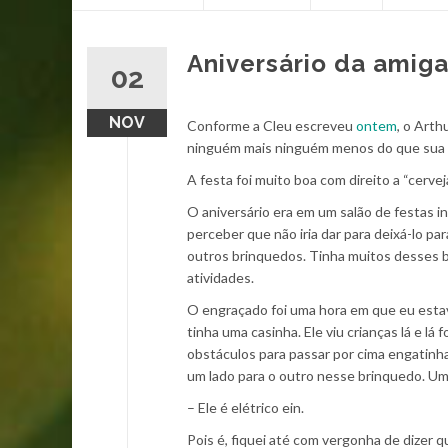
content
Aniversário da amiga
02
NOV
Conforme a Cleu escreveu
ontem
, o Arth
ninguém mais ninguém menos do que sua am
A festa foi muito boa com direito a “cerve
O aniversário era em um salão de festas i
perceber que não iria dar para deixá-lo pa
outros brinquedos. Tinha muitos desses b
atividades.
O engraçado foi uma hora em que eu estav
tinha uma casinha. Ele viu crianças lá e 
obstáculos para passar por cima engatinh
um lado para o outro nesse brinquedo. Um 
– Ele é elétrico ein.
Pois é, fiquei até com vergonha de dizer q